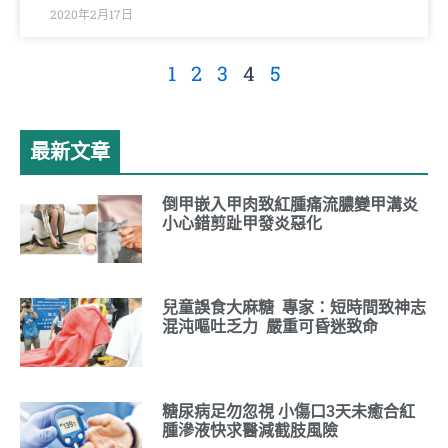
2020年2月17日
1
2
3
4
5
最新文章
倒甲嵌入甲肉致紅腫痛流膿變甲溝炎
小心錯剪趾甲發炎惡化
兒童誤食大麻糖 專家：短時間致神志
混沌嘔吐乏力 嚴重可昏迷致命
糖尿病足勿忽視 小傷口3天未癒合紅
腫滲液快求醫減截肢風險