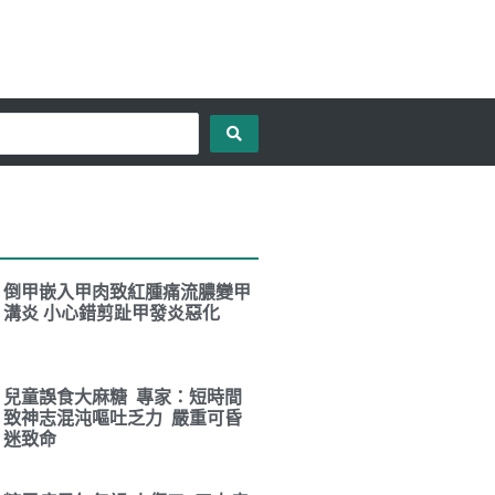
倒甲嵌入甲肉致紅腫痛流膿變甲
溝炎 小心錯剪趾甲發炎惡化
兒童誤食大麻糖 專家：短時間
致神志混沌嘔吐乏力 嚴重可昏
迷致命