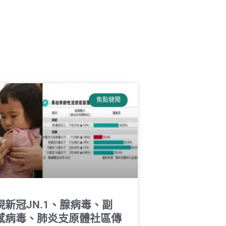
焦點健聞
現新冠JN.1、腺病毒、副
感病毒、肺炎支原體社區傳