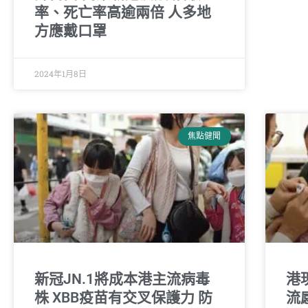
率、死亡率高逾兩倍 人多地
方應戴口罩
2024年1月8日
焦點健聞
新冠JN.1將成本港主流病毒
港
株 XBB疫苗有交叉保護力 防
流