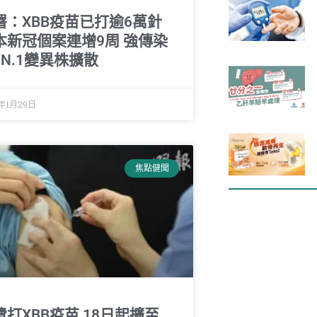
署：XBB疫苗已打逾6萬針
本新冠個案連增9周 強傳染
JN.1變異株擴散
4年1月29日
焦點健聞
費打XBB疫苗 18日起擴至