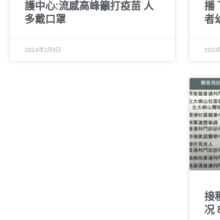
護中心:流感高峰籲打疫苗 人
播
多戴口罩
者
2024年1月5日
2023
接
况