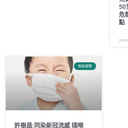
5
危
點
2024
焦點健聞
許樹昌:同染新冠流感 插喉