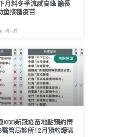
 下月料冬季流感高峰 籲長
幼童接種疫苗
年12月22日
焦點健聞
種XBB新冠疫苗地點預約情
 8醫管局診所12月預約爆滿