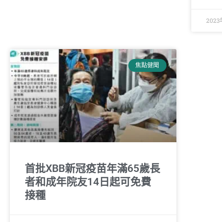
2023
焦點健聞
首批XBB新冠疫苗年滿65歲長
者和成年院友14日起可免費
接種