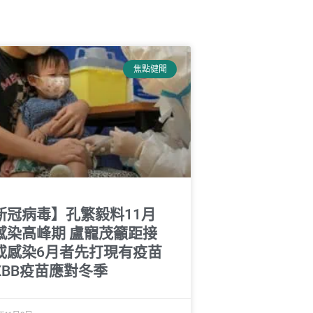
焦點健聞
新冠病毒】孔繁毅料11月
感染高峰期 盧寵茂籲距接
或感染6月者先打現有疫苗
XBB疫苗應對冬季