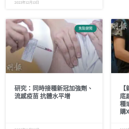
2023年12月13日
焦點健聞
研究：同時接種新冠加強劑、
【
流感疫苗 抗體水平增
底
種
購