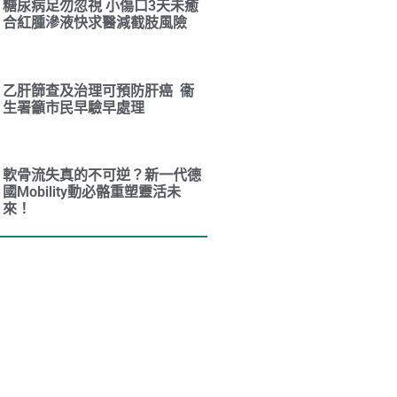
糖尿病足勿忽視 小傷口3天未癒
合紅腫滲液快求醫減截肢風險
乙肝篩查及治理可預防肝癌 衞
生署籲市民早驗早處理
軟骨流失真的不可逆？新一代德
國Mobility動必骼重塑靈活未
來！