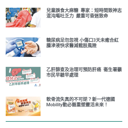
兒童誤食大麻糖 專家：短時間致神志
混沌嘔吐乏力 嚴重可昏迷致命
糖尿病足勿忽視 小傷口3天未癒合紅
腫滲液快求醫減截肢風險
乙肝篩查及治理可預防肝癌 衞生署籲
市民早驗早處理
軟骨流失真的不可逆？新一代德國
Mobility動必骼重塑靈活未來！