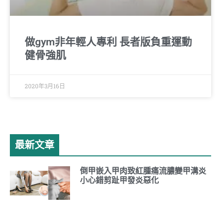
做gym非年輕人專利 長者版負重運動
健骨強肌
2020年3月16日
最新文章
倒甲嵌入甲肉致紅腫痛流膿變甲溝炎
小心錯剪趾甲發炎惡化