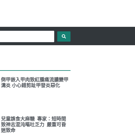
倒甲嵌入甲肉致紅腫痛流膿變甲
溝炎 小心錯剪趾甲發炎惡化
兒童誤食大麻糖 專家：短時間
致神志混沌嘔吐乏力 嚴重可昏
迷致命