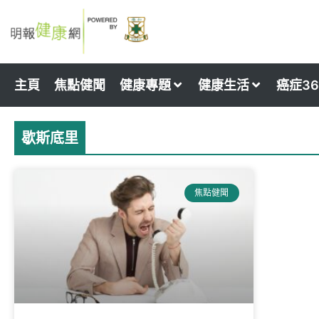
Skip
to
content
主頁
焦點健聞
健康專題
健康生活
癌症36
歇斯底里
焦點健聞