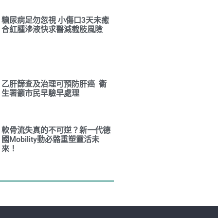
糖尿病足勿忽視 小傷口3天未癒
合紅腫滲液快求醫減截肢風險
乙肝篩查及治理可預防肝癌 衞
生署籲市民早驗早處理
軟骨流失真的不可逆？新一代德
國Mobility動必骼重塑靈活未
來！