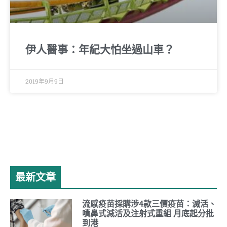
伊人醫事：年紀大怕坐過山車？
2019年9月9日
最新文章
流感疫苗採購涉4款三價疫苗：滅活、
噴鼻式減活及注射式重組 月底起分批
到港