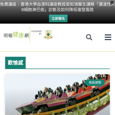
Skip
X
免費講座｜香港大學血液科講座教授梁如鴻醫生講解「瀰漫性大
B細胞淋巴癌」診斷及如何降低復發風險
to
立即報名
content
歡愉感
焦點健聞