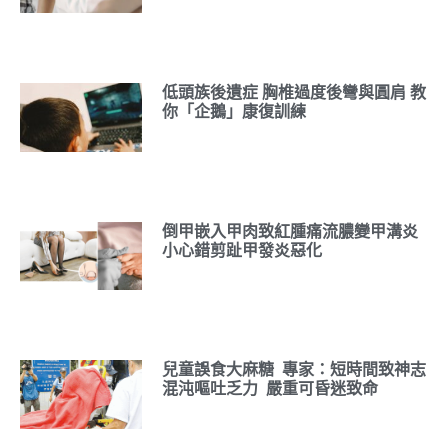
低頭族後遺症 胸椎過度後彎與圓肩 教
你「企鵝」康復訓練
倒甲嵌入甲肉致紅腫痛流膿變甲溝炎
小心錯剪趾甲發炎惡化
兒童誤食大麻糖 專家：短時間致神志
混沌嘔吐乏力 嚴重可昏迷致命