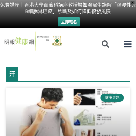
Skip
X
免費講座｜香港大學血液科講座教授梁如鴻醫生講解「瀰漫性大
B細胞淋巴癌」診斷及如何降低復發風險
to
立即報名
content
汗
健康專題