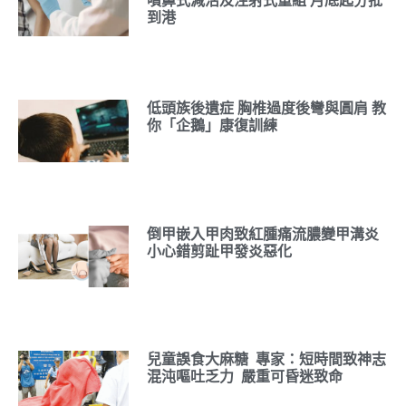
噴鼻式減活及注射式重組 月底起分批
到港
低頭族後遺症 胸椎過度後彎與圓肩 教
你「企鵝」康復訓練
倒甲嵌入甲肉致紅腫痛流膿變甲溝炎
小心錯剪趾甲發炎惡化
兒童誤食大麻糖 專家：短時間致神志
混沌嘔吐乏力 嚴重可昏迷致命