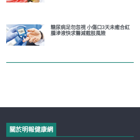
糖尿病足勿忽視 小傷口3天未癒合紅
腫滲液快求醫減截肢風險
關於明報健康網