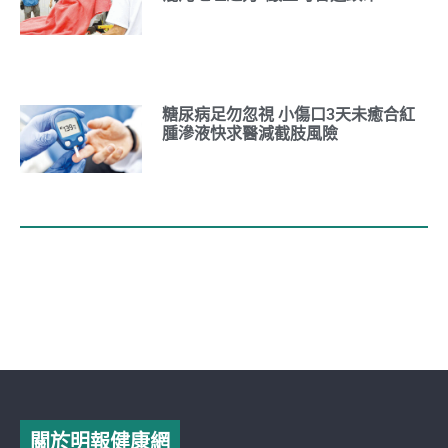
糖尿病足勿忽視 小傷口3天未癒合紅
腫滲液快求醫減截肢風險
關於明報健康網