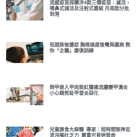
流感疫苗採購涉4款三價疫苗：滅活、
噴鼻式減活及注射式重組 月底起分批
到港
低頭族後遺症 胸椎過度後彎與圓肩 教
你「企鵝」康復訓練
倒甲嵌入甲肉致紅腫痛流膿變甲溝炎
小心錯剪趾甲發炎惡化
兒童誤食大麻糖 專家：短時間致神志
混沌嘔吐乏力 嚴重可昏迷致命