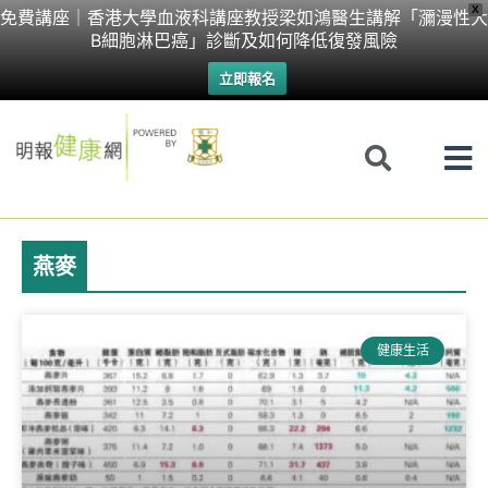
Skip
X
免費講座｜香港大學血液科講座教授梁如鴻醫生講解「瀰漫性大
B細胞淋巴癌」診斷及如何降低復發風險
to
立即報名
content
燕麥
健康生活