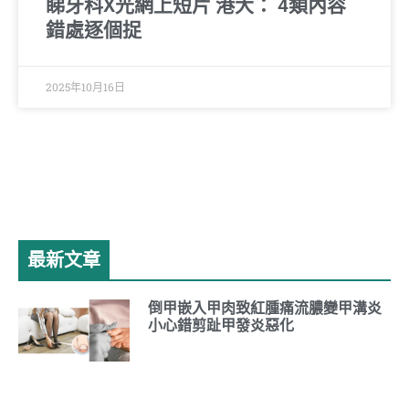
睇牙科X光網上短片 港大： 4類內容
錯處逐個捉
2025年10月16日
最新文章
倒甲嵌入甲肉致紅腫痛流膿變甲溝炎
小心錯剪趾甲發炎惡化