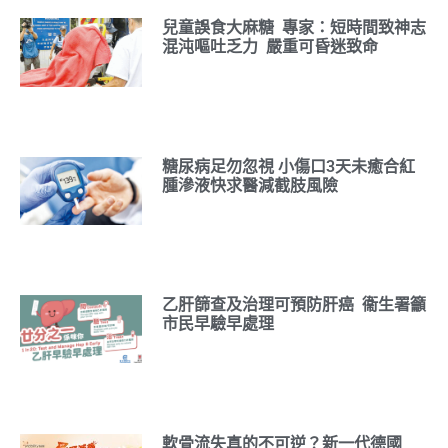
兒童誤食大麻糖 專家：短時間致神志
混沌嘔吐乏力 嚴重可昏迷致命
糖尿病足勿忽視 小傷口3天未癒合紅
腫滲液快求醫減截肢風險
乙肝篩查及治理可預防肝癌 衞生署籲
市民早驗早處理
軟骨流失真的不可逆？新一代德國