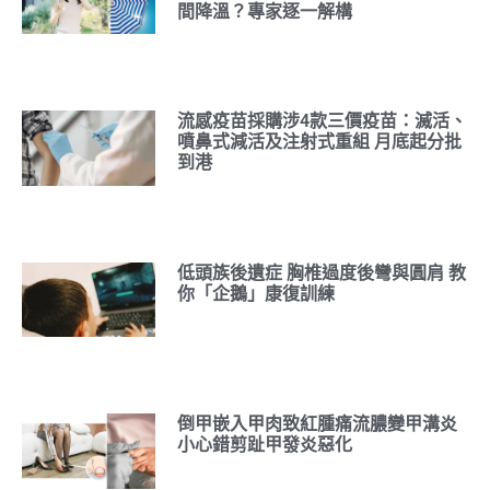
間降溫？專家逐一解構
流感疫苗採購涉4款三價疫苗：滅活、
噴鼻式減活及注射式重組 月底起分批
到港
低頭族後遺症 胸椎過度後彎與圓肩 教
你「企鵝」康復訓練
倒甲嵌入甲肉致紅腫痛流膿變甲溝炎
小心錯剪趾甲發炎惡化