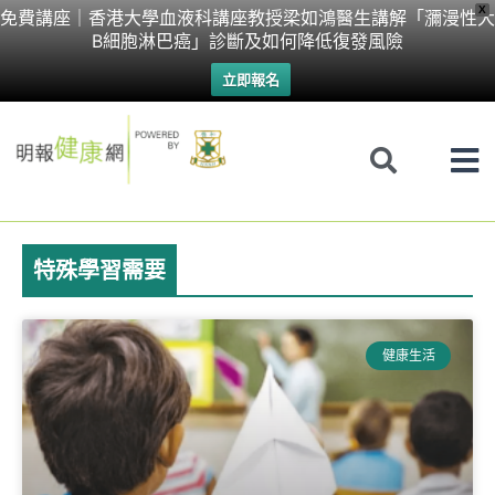
Skip
X
免費講座｜香港大學血液科講座教授梁如鴻醫生講解「瀰漫性大
B細胞淋巴癌」診斷及如何降低復發風險
to
立即報名
content
特殊學習需要
健康生活