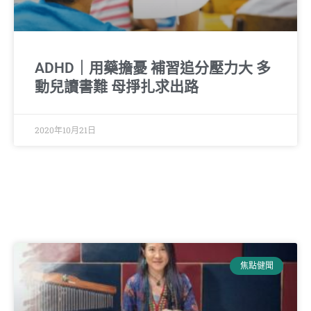
ADHD｜用藥擔憂 補習追分壓力大 多
動兒讀書難 母掙扎求出路
2020年10月21日
焦點健聞