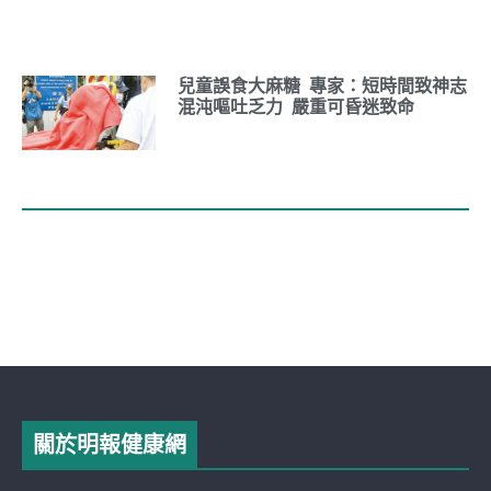
兒童誤食大麻糖 專家：短時間致神志
混沌嘔吐乏力 嚴重可昏迷致命
關於明報健康網