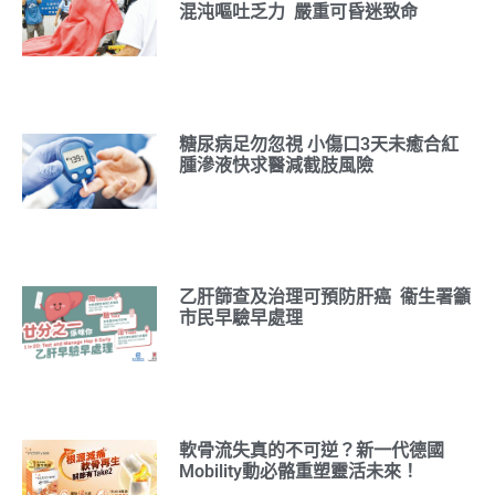
混沌嘔吐乏力 嚴重可昏迷致命
糖尿病足勿忽視 小傷口3天未癒合紅
腫滲液快求醫減截肢風險
乙肝篩查及治理可預防肝癌 衞生署籲
市民早驗早處理
軟骨流失真的不可逆？新一代德國
Mobility動必骼重塑靈活未來！