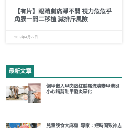
【有片】眼睛劇痛睜不開 視力危危乎
角膜一開二移植 減排斥風險
2019年4月22日
最新文章
倒甲嵌入甲肉致紅腫痛流膿變甲溝炎
小心錯剪趾甲發炎惡化
兒童誤食大麻糖 專家：短時間致神志