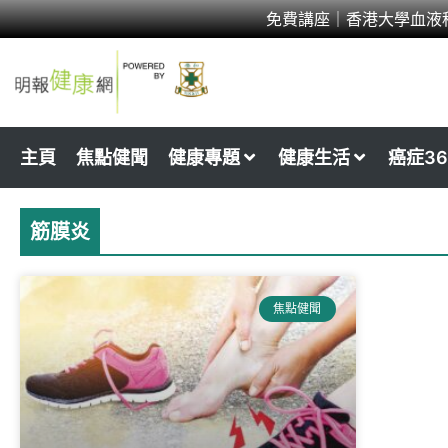
Skip
免費講座｜香港大學血液
to
content
主頁
焦點健聞
健康專題
健康生活
癌症36
筋膜炎
焦點健聞