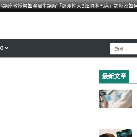
科講座教授梁如鴻醫生講解「瀰漫性大B細胞淋巴癌」診斷及如
Search
0
...
最新文章