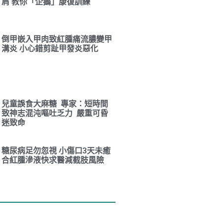
肩 教你「企鵝」康復訓練
倒甲嵌入甲肉致紅腫痛流膿變甲
溝炎 小心錯剪趾甲發炎惡化
兒童誤食大麻糖 專家：短時間
致神志混沌嘔吐乏力 嚴重可昏
迷致命
糖尿病足勿忽視 小傷口3天未癒
合紅腫滲液快求醫減截肢風險