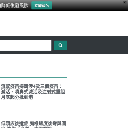
X
何降低復發風險
立即報名
流感疫苗採購涉4款三價疫苗：
滅活、噴鼻式減活及注射式重組
月底起分批到港
低頭族後遺症 胸椎過度後彎與圓