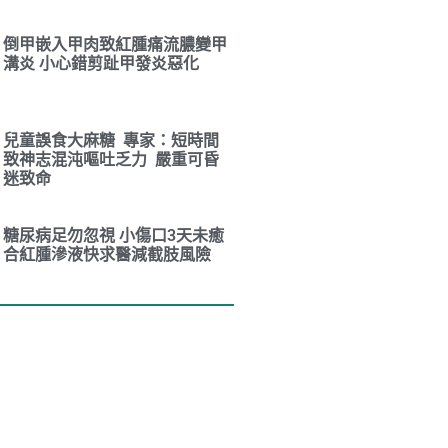
倒甲嵌入甲肉致紅腫痛流膿變甲
溝炎 小心錯剪趾甲發炎惡化
兒童誤食大麻糖 專家：短時間
致神志混沌嘔吐乏力 嚴重可昏
迷致命
糖尿病足勿忽視 小傷口3天未癒
合紅腫滲液快求醫減截肢風險