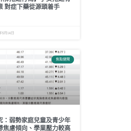
策 對症下藥從源頭着手
年5月14日
焦點健聞
究：弱勢家庭兒童及青少年
鬱焦慮傾向、學業壓力較高