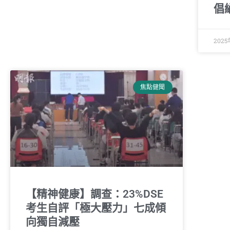
倡
202
焦點健聞
【精神健康】調查：23%DSE
考生自評「極大壓力」七成傾
向獨自減壓