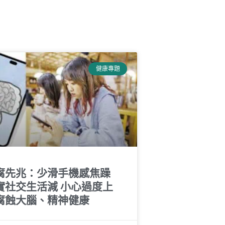
健康專題
腐先兆：少滑手機感焦躁
實社交生活減 小心過度上
腐蝕大腦、精神健康