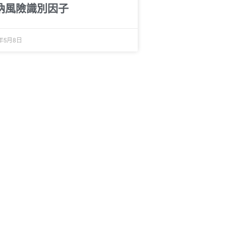
納風險識別因子
5年5月8日