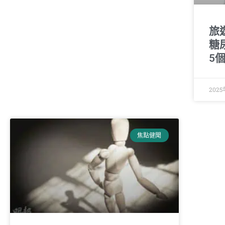
旅
糖
5個
202
焦點健聞