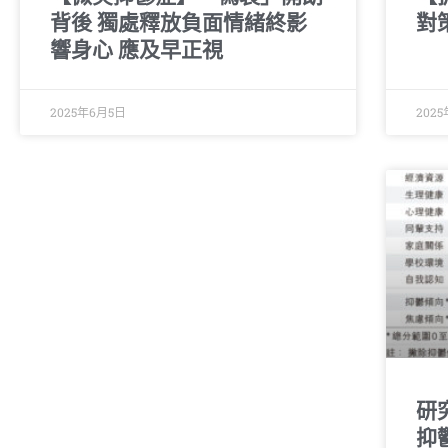
背後 獨處釋放負面情緒終影
對
響身心 應及早正視
2025年6月5日
2025
研
抑