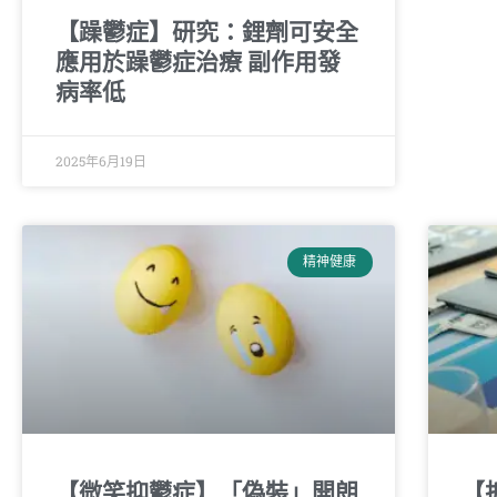
【躁鬱症】研究：鋰劑可安全
應用於躁鬱症治療 副作用發
病率低
2025年6月19日
精神健康
【微笑抑鬱症】「偽裝」開朗
【