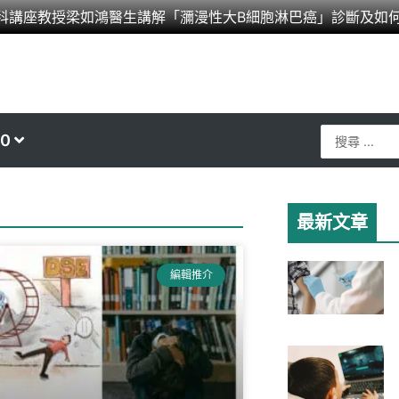
科講座教授梁如鴻醫生講解「瀰漫性大B細胞淋巴癌」診斷及如
Search
0
...
最新文章
ge
編輯推介