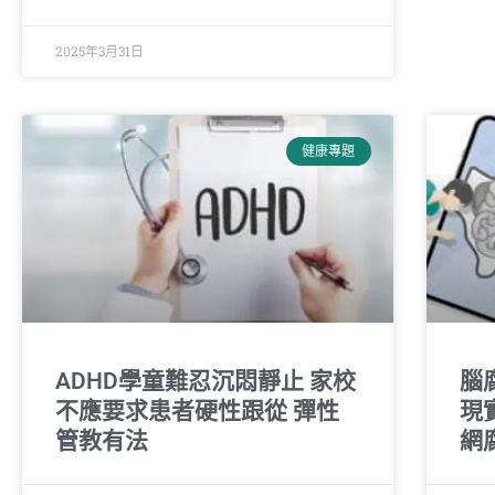
2025年3月31日
健康專題
ADHD學童難忍沉悶靜止 家校
腦
不應要求患者硬性跟從 彈性
現
管教有法
網