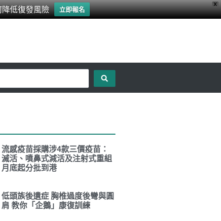
X
何降低復發風險
立即報名
流感疫苗採購涉4款三價疫苗：
滅活、噴鼻式減活及注射式重組
月底起分批到港
低頭族後遺症 胸椎過度後彎與圓
肩 教你「企鵝」康復訓練