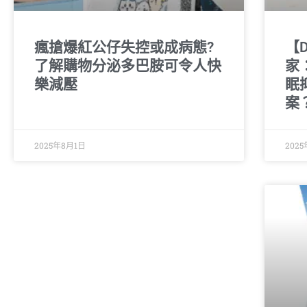
瘋搶爆紅公仔失控或成病態?
【
了解購物分泌多巴胺可令人快
家
樂減壓
眠
案
2025年8月1日
202