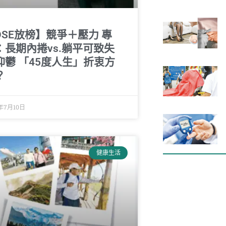
DSE放榜】競爭＋壓力 專
：長期內捲vs.躺平可致失
抑鬱 「45度人生」折衷方
？
5年7月10日
健康生活