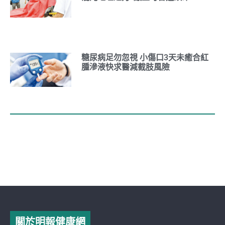
糖尿病足勿忽視 小傷口3天未癒合紅
腫滲液快求醫減截肢風險
關於明報健康網