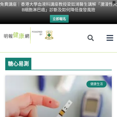
Skip
X
免費講座｜香港大學血液科講座教授梁如鴻醫生講解「瀰漫性大
B細胞淋巴癌」診斷及如何降低復發風險
to
立即報名
content
糖心易測
健康生活