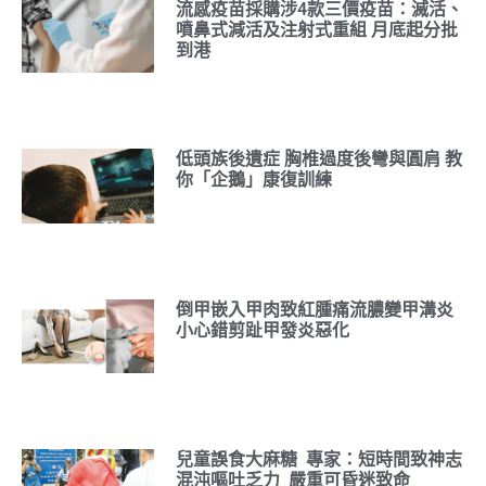
流感疫苗採購涉4款三價疫苗：滅活、
噴鼻式減活及注射式重組 月底起分批
到港
低頭族後遺症 胸椎過度後彎與圓肩 教
你「企鵝」康復訓練
倒甲嵌入甲肉致紅腫痛流膿變甲溝炎
小心錯剪趾甲發炎惡化
兒童誤食大麻糖 專家：短時間致神志
混沌嘔吐乏力 嚴重可昏迷致命