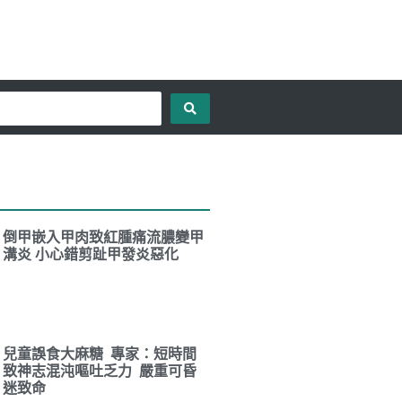
倒甲嵌入甲肉致紅腫痛流膿變甲
溝炎 小心錯剪趾甲發炎惡化
兒童誤食大麻糖 專家：短時間
致神志混沌嘔吐乏力 嚴重可昏
迷致命