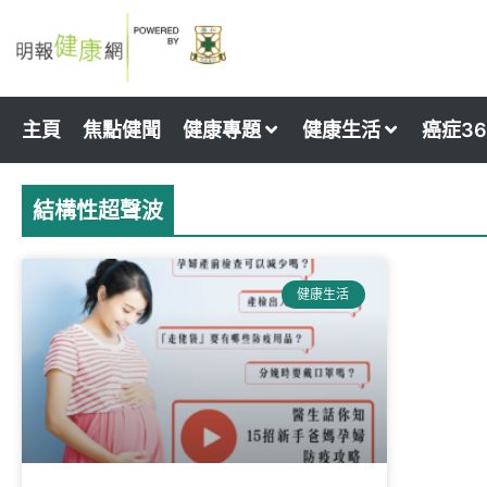
Skip
to
content
主頁
焦點健聞
健康專題
健康生活
癌症36
結構性超聲波
健康生活