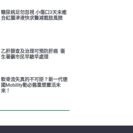
糖尿病足勿忽視 小傷口3天未癒
合紅腫滲液快求醫減截肢風險
乙肝篩查及治理可預防肝癌 衞
生署籲市民早驗早處理
軟骨流失真的不可逆？新一代德
國Mobility動必骼重塑靈活未
來！