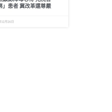
綁」患者 冀改革還尊嚴
年12月26日