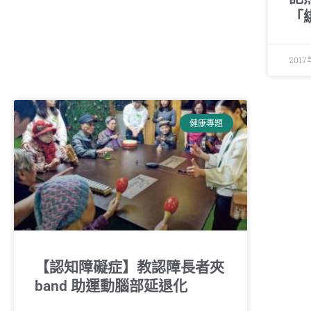
「
2017
健康專題
【認知障礙症】教認障長者夾
band 助運動腦部延退化