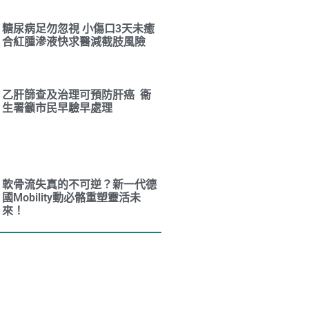
糖尿病足勿忽視 小傷口3天未癒
合紅腫滲液快求醫減截肢風險
乙肝篩查及治理可預防肝癌 衞
生署籲市民早驗早處理
軟骨流失真的不可逆？新一代德
國Mobility動必骼重塑靈活未
來！