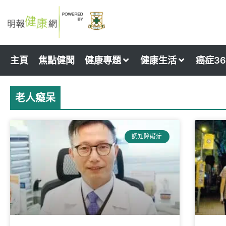
Skip
to
content
主頁
焦點健聞
健康專題
健康生活
癌症36
老人癡呆
認知障礙症