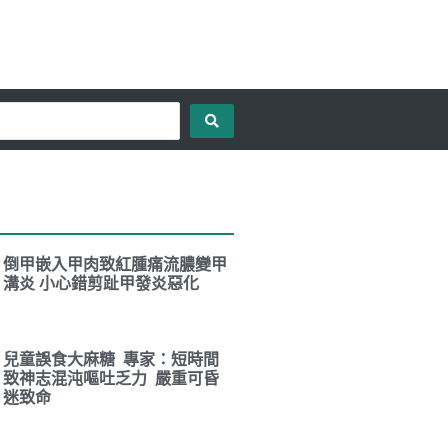
倒甲嵌入甲肉致紅腫痛流膿變甲
溝炎 小心錯剪趾甲發炎惡化
兒童誤食大麻糖 專家：短時間
致神志混沌嘔吐乏力 嚴重可昏
迷致命