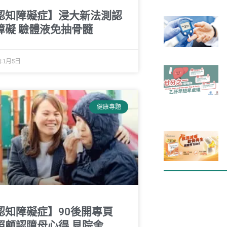
認知障礙症】浸大新法測認
障礙 驗體液免抽骨髓
年1月5日
健康專題
認知障礙症】90後開專頁
照顧認障母心得 見院舍