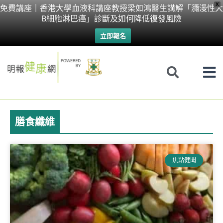
Skip
X
免費講座｜香港大學血液科講座教授梁如鴻醫生講解「瀰漫性大
B細胞淋巴癌」診斷及如何降低復發風險
to
立即報名
content
膳食纖維
Page
Page
Page
焦點健聞