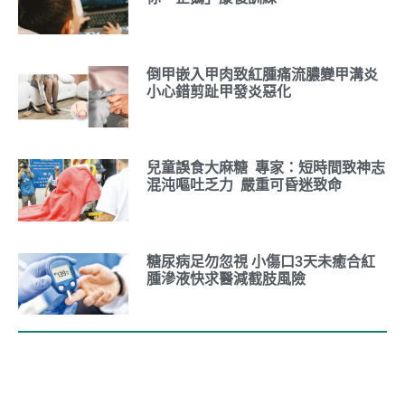
倒甲嵌入甲肉致紅腫痛流膿變甲溝炎
小心錯剪趾甲發炎惡化
兒童誤食大麻糖 專家：短時間致神志
混沌嘔吐乏力 嚴重可昏迷致命
糖尿病足勿忽視 小傷口3天未癒合紅
腫滲液快求醫減截肢風險