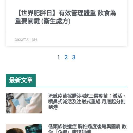
【世界肥胖日】有效管理體重 飲食為
重要關鍵 (衞生處方)
2023年3月6日
1
2
3
最新文章
流感疫苗採購涉4款三價疫苗：滅活、
噴鼻式減活及注射式重組 月底起分批
到港
低頭族後遺症 胸椎過度後彎與圓肩 教
你「企鵝」康復訓練