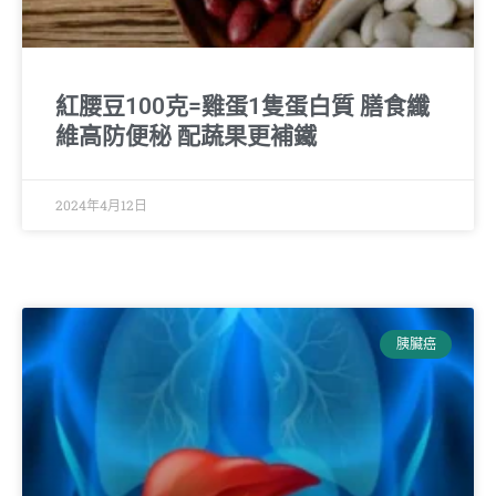
紅腰豆100克=雞蛋1隻蛋白質 膳食纖
維高防便秘 配蔬果更補鐵
2024年4月12日
胰臟癌