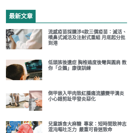
最新文章
流感疫苗採購涉4款三價疫苗：滅活、
噴鼻式減活及注射式重組 月底起分批
到港
低頭族後遺症 胸椎過度後彎與圓肩 教
你「企鵝」康復訓練
倒甲嵌入甲肉致紅腫痛流膿變甲溝炎
小心錯剪趾甲發炎惡化
兒童誤食大麻糖 專家：短時間致神志
混沌嘔吐乏力 嚴重可昏迷致命