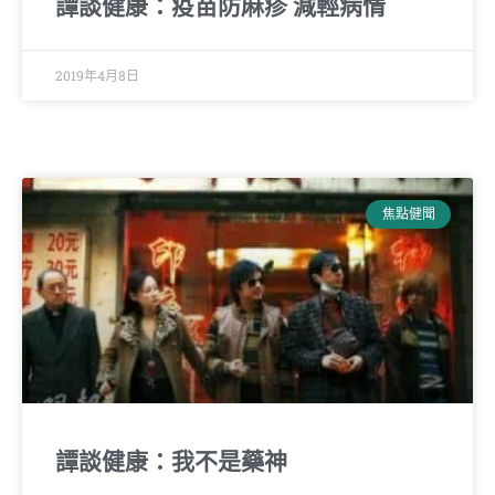
譚談健康：疫苗防麻疹 減輕病情
2019年4月8日
焦點健聞
譚談健康：我不是藥神