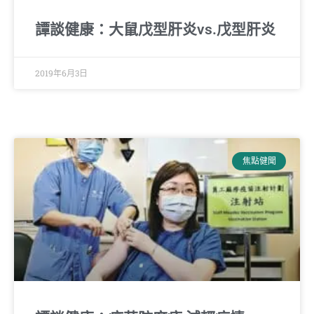
譚談健康：大鼠戊型肝炎vs.戊型肝炎
2019年6月3日
焦點健聞