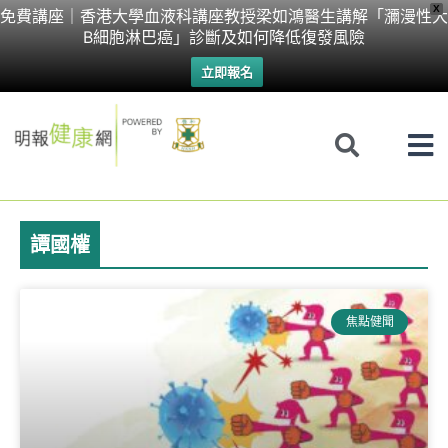
Skip
X
免費講座｜香港大學血液科講座教授梁如鴻醫生講解「瀰漫性大
B細胞淋巴癌」診斷及如何降低復發風險
to
立即報名
content
譚國權
Page
Page
焦點健聞