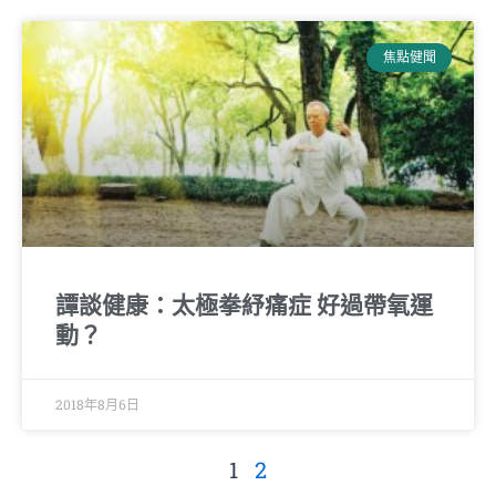
焦點健聞
譚談健康：太極拳紓痛症 好過帶氧運
動？
2018年8月6日
1
2