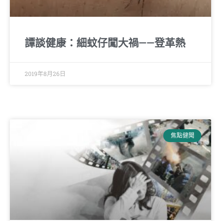
譚談健康：細蚊仔闖大禍——登革熱
2019年8月26日
焦點健聞