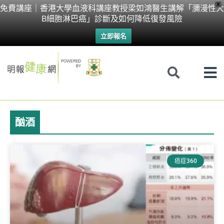
Skip
X
免費講座｜香港大學血液科講座教授梁如鴻醫生講解「瀰漫性大
B細胞淋巴癌」診斷及如何降低復發風險
to
立即報名
content
酗酒
癌症360