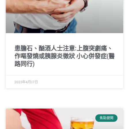
患膽石、酗酒人士注意:上腹突劇痛、
作嘔發燒或胰腺炎徵狀 小心併發症(醫
路同行)
2023年4月17日
焦點健聞