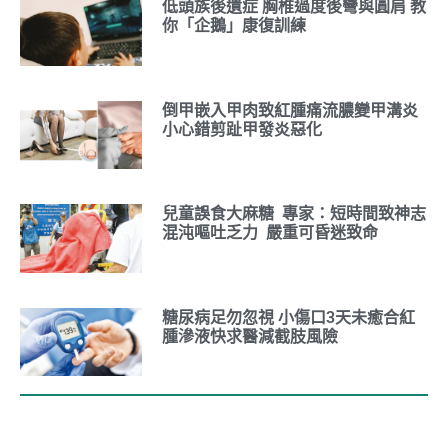
低頭族後遺症 胸椎過度後彎與圓肩 教
你「企鵝」康復訓練
倒甲嵌入甲肉致紅腫痛流膿變甲溝炎
小心錯剪趾甲發炎惡化
兒童誤食大麻糖 專家：短時間致神志
混沌嘔吐乏力 嚴重可昏迷致命
糖尿病足勿忽視 小傷口3天未癒合紅
腫滲液快求醫減截肢風險