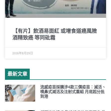
【有片】飲酒易面紅 或增食道癌風險
酒精致癌 等同砒霜
2016年8月29日
最新文章
流感疫苗採購涉4款三價疫苗：滅活、
噴鼻式減活及注射式重組 月底起分批
到港