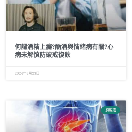
何謂酒精上癮?酗酒與情緒病有關?心
病未解慎防破戒復飲
2024年8月23日
胰臟癌