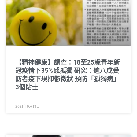
【精神健康】調查：18至25歲青年新
冠疫情下35%感孤獨 研究：逾八成受
訪者疫下現抑鬱徵狀 預防「孤獨病」
3個貼士
2021年9月13日