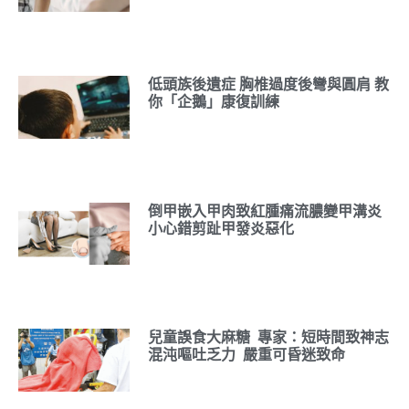
低頭族後遺症 胸椎過度後彎與圓肩 教
你「企鵝」康復訓練
倒甲嵌入甲肉致紅腫痛流膿變甲溝炎
小心錯剪趾甲發炎惡化
兒童誤食大麻糖 專家：短時間致神志
混沌嘔吐乏力 嚴重可昏迷致命