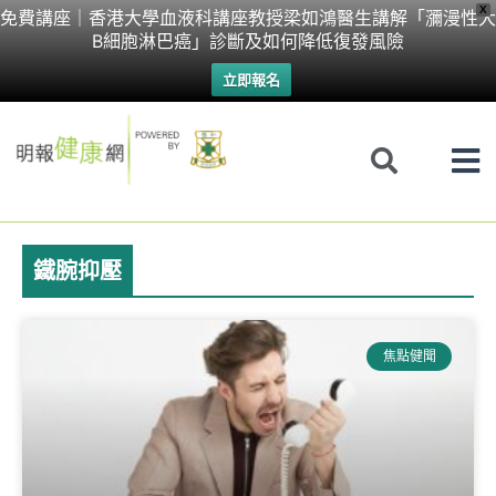
Skip
X
免費講座｜香港大學血液科講座教授梁如鴻醫生講解「瀰漫性大
B細胞淋巴癌」診斷及如何降低復發風險
to
立即報名
content
鐵腕抑壓
焦點健聞