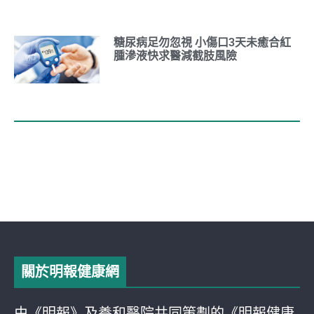
糖尿病足勿忽視 小傷口3天未癒合紅
腫滲液快求醫減截肢風險
關於明報健康網
由《明報》及養和醫院共同策劃的《明報健康