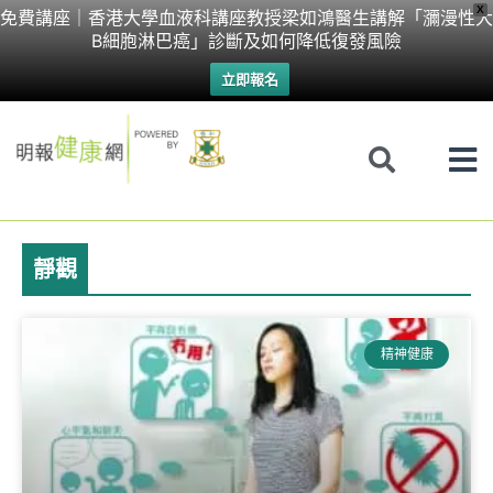
Skip
X
免費講座｜香港大學血液科講座教授梁如鴻醫生講解「瀰漫性大
B細胞淋巴癌」診斷及如何降低復發風險
to
立即報名
content
靜觀
精神健康