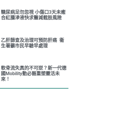
糖尿病足勿忽視 小傷口3天未癒
合紅腫滲液快求醫減截肢風險
乙肝篩查及治理可預防肝癌 衞
生署籲市民早驗早處理
軟骨流失真的不可逆？新一代德
國Mobility動必骼重塑靈活未
來！