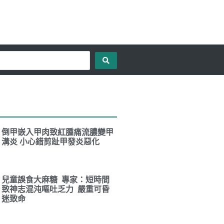
倒甲嵌入甲肉致紅腫痛流膿變甲
溝炎 小心錯剪趾甲發炎惡化
兒童誤食大麻糖 專家：短時間
致神志混沌嘔吐乏力 嚴重可昏
迷致命