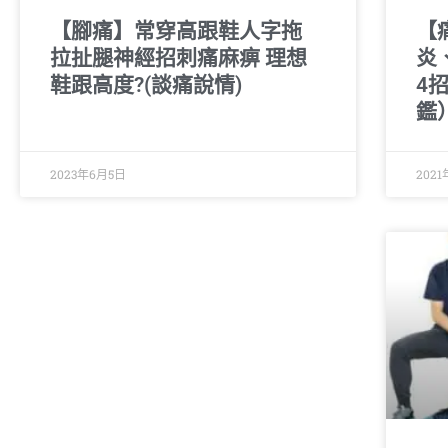
【腳痛】常穿高跟鞋人字拖
【
拉扯腿神經招刺痛麻痹 理想
炎
鞋跟高度?(談痛說情)
4
鑑
2023年6月5日
2021