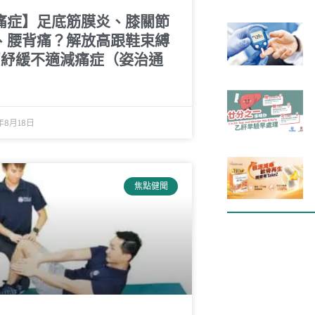
痛症】足底筋膜炎、膝關節
、腰背痛？解放高跟鞋束縛
招紓緩不適減痛症（姿治通
）
年8月18日
焦點健聞