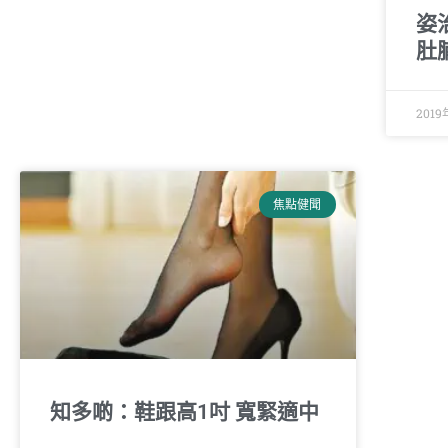
姿
肚
2019
焦點健聞
知多啲：鞋跟高1吋 寬緊適中