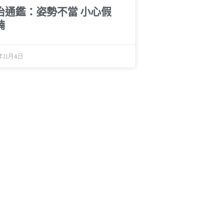
治通鑑：姿勢不當 小心假
腩
年11月4日