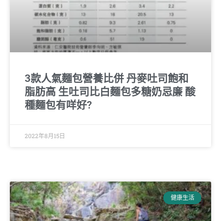
3款人氣麵包營養比併 丹麥吐司飽和
脂肪高 生吐司比白麵包多糖奶忌廉 酸
種麵包有咩好?
2022年8月15日
健康生活