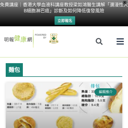
Skip
X
免費講座｜香港大學血液科講座教授梁如鴻醫生講解「瀰漫性大
B細胞淋巴癌」診斷及如何降低復發風險
to
立即報名
content
麵包
編輯推介