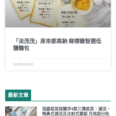
「淡茂茂」原來都高鈉 睇標籤智選低
鹽麵包
2019年10月8日
最新文章
流感疫苗採購涉4款三價疫苗：滅活、
噴鼻式減活及注射式重組 月底起分批