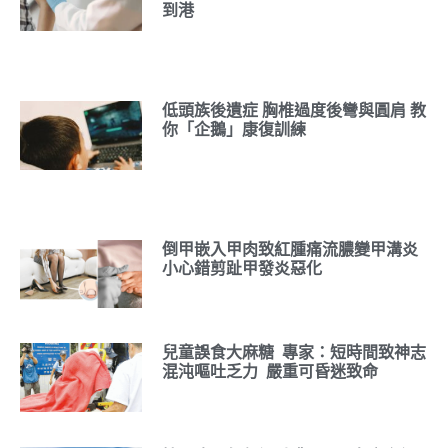
到港
低頭族後遺症 胸椎過度後彎與圓肩 教
你「企鵝」康復訓練
倒甲嵌入甲肉致紅腫痛流膿變甲溝炎
小心錯剪趾甲發炎惡化
兒童誤食大麻糖 專家：短時間致神志
混沌嘔吐乏力 嚴重可昏迷致命