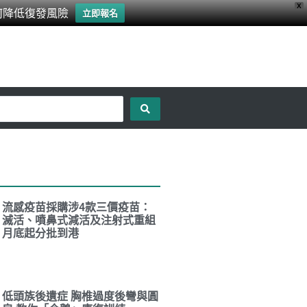
X
何降低復發風險
立即報名
流感疫苗採購涉4款三價疫苗：
滅活、噴鼻式減活及注射式重組
月底起分批到港
低頭族後遺症 胸椎過度後彎與圓