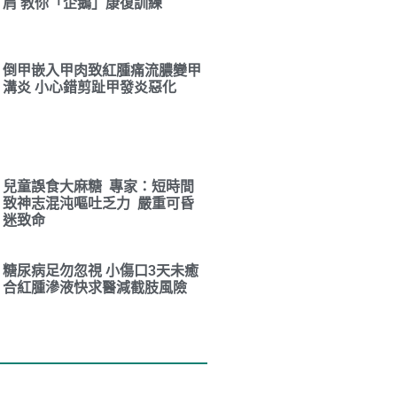
肩 教你「企鵝」康復訓練
倒甲嵌入甲肉致紅腫痛流膿變甲
溝炎 小心錯剪趾甲發炎惡化
兒童誤食大麻糖 專家：短時間
致神志混沌嘔吐乏力 嚴重可昏
迷致命
糖尿病足勿忽視 小傷口3天未癒
合紅腫滲液快求醫減截肢風險