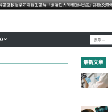
科講座教授梁如鴻醫生講解「瀰漫性大B細胞淋巴癌」診斷及如
Search
0
...
最新文章