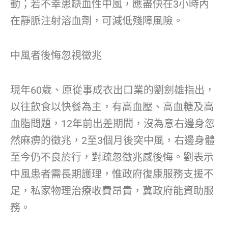
動；若不幸患缺血性中風，應盡快在3小時內
在靜脈注射溶血劑，可減低殘障風險。
中風者後悔忽視徵兆
現年60歲、原從事成衣出口業的劉劍雄指出，
以往飲食以快餐為主，有高血壓、高血糖及高
血脂問題，12年前出差期間，沒為意右邊身忽
然麻痹的徵兆，2至3個月後突中風，右邊身體
至今仍不良於行，對疏忽徵兆感後悔。劉表示
中風患者需長期護理，惟政府復康服務支援不
足，私家物理治療收費昂貴，冀政府能資助服
務。