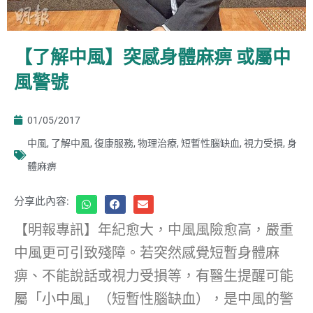
【了解中風】突感身體麻痹 或屬中
風警號
01/05/2017
中風
,
了解中風
,
復康服務
,
物理治療
,
短暫性腦缺血
,
視力受損
,
身
體麻痹
分享此內容:
【明報專訊】年紀愈大，中風風險愈高，嚴重
中風更可引致殘障。若突然感覺短暫身體麻
痹、不能說話或視力受損等，有醫生提醒可能
屬「小中風」（短暫性腦缺血），是中風的警