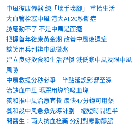
中風復康儀器 練「壞手壞腳」 重拾生活
大血管栓塞中風 港大AI 20秒斷症
臉龐動不了 不是中風是面癱
把握首年復康黃金期 改善中風後遺症
談笑用兵判辨中風徵兆
建立良好飲食和生活習慣 減低腦中風及眼中風
風險
中風救援分秒必爭 半點延誤影響至深
治缺血中風 瑪麗用導管吸血塊
養和推中風治療套餐 最快47分鐘可用藥
養和設中風急救先導計劃 縮短時間近半
問醫生：兩大抗血栓藥 分別對應動靜脈