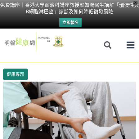
Skip
X
免費講座｜香港大學血液科講座教授梁如鴻醫生講解「瀰漫性大
B細胞淋巴癌」診斷及如何降低復發風險
to
立即報名
content
健康專題