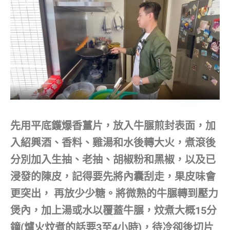
先用平底鑊爆香薑片，放入牛𦟌煎封表面，加
入紹興酒、香料、雞湯和水後轉大火，煮滾後
分別加入生抽、老抽、胡椒粉和黑椒，以及已
浸發的陳皮，記得要先將內囊刮走，果皮味會
更突出， 再放少少糖。將微熟的牛𦟌轉到壓力
煲內，加上湯或水以覆蓋牛𦟌，炆煮大概15分
鐘(爐火炆煮的話要3至4小時)，待冷卻後切片