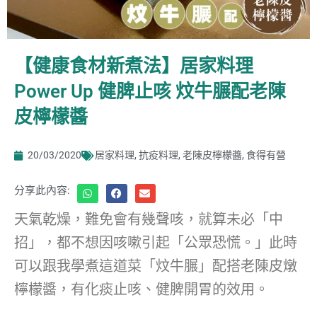
【健康食材新煮法】居家料理
Power Up 健脾止咳 炆牛𦟌配老陳
皮檸檬醬
20/03/2020
居家料理
,
抗疫料理
,
老陳皮檸檬醬
,
食得有營
分享此內容:
天氣乾燥，難免會有幾聲咳，就算未必「中
招」，都不想因咳嗽引起「公眾恐慌。」此時
可以跟我學煮這道菜「炆牛𦟌」配搭老陳皮燉
檸檬醬，有化痰止咳、健脾開胃的效用。