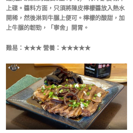
上碟。醬料方面，只須將陳皮檸檬醬放入熱水
開稀，然後淋到牛𦟌上便可。檸檬的酸甜，加
上牛𦟌的韌勁，「寧舍」開胃。
難易：★★★ 營養：★★★★★