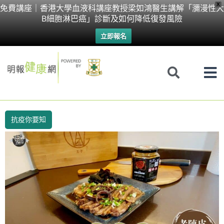
Skip
X
免費講座｜香港大學血液科講座教授梁如鴻醫生講解「瀰漫性大
B細胞淋巴癌」診斷及如何降低復發風險
to
立即報名
content
抗疫你要知