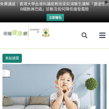
Skip
X
免費講座｜香港大學血液科講座教授梁如鴻醫生講解「瀰漫性大
B細胞淋巴癌」診斷及如何降低復發風險
to
立即報名
content
焦點健聞