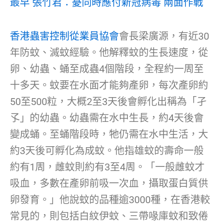
最早 張竹君：憂同時應付新冠病毒 兩面作戰
香港蟲害控制從業員協會
會長梁廣源，有近30
年防蚊、滅蚊經驗。他解釋蚊的生長速度，從
卵、幼蟲、蛹至成蟲4個階段，全程約一周至
十多天。蚊要在水面才能夠產卵，每次產卵約
50至500粒，大概2至3天後會孵化出稱為「孑
孓」的幼蟲。幼蟲需在水中生長，約4天後會
變成蛹。至蛹階段時，牠仍需在水中生活，大
約3天後可孵化為成蚊。他指雄蚊的壽命一般
約有1周，雌蚊則約有3至4周。「一般雌蚊才
吸血，多數在產卵前吸一次血，攝取蛋白質供
卵發育。」他說蚊的品種逾3000種，在香港較
常見的，則包括白紋伊蚊、三帶喙庫蚊和致倦