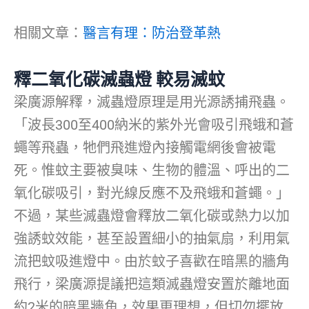
相關文章：
醫言有理：防治登革熱
釋二氧化碳滅蟲燈 較易滅蚊
梁廣源解釋，滅蟲燈原理是用光源誘捕飛蟲。
「波長300至400納米的紫外光會吸引飛蛾和蒼
蠅等飛蟲，牠們飛進燈內接觸電網後會被電
死。惟蚊主要被臭味、生物的體溫、呼出的二
氧化碳吸引，對光線反應不及飛蛾和蒼蠅。」
不過，某些滅蟲燈會釋放二氧化碳或熱力以加
強誘蚊效能，甚至設置細小的抽氣扇，利用氣
流把蚊吸進燈中。由於蚊子喜歡在暗黑的牆角
飛行，梁廣源提議把這類滅蟲燈安置於離地面
約2米的暗黑牆角，效果更理想，但切勿擺放