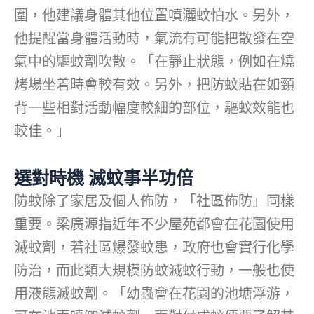
圍，他建議身體其他位置噴灑蚊怕水。另外，
他提醒當身體活動時，氣流有可能把散發在空
氣中的驅蚊劑吹散。「在靜止狀態，例如在燒
烤場坐着時會較有效。另外，把防蚊貼在如頸
背一些相對活動幅度較細的部位，驅蚊效能也
較佳。」
選對時機 滅蚊事半功倍
防蚊除了家居及個人佈防，「社區佈防」同樣
重要。梁廣源指近年不少屋苑都會在花園使用
滅蚊劑，若社區爆發蚊患，政府也會實行化學
防治，而此類大規模防蚊滅蚊行動，一般也使
用液態滅蚊劑。「幼蟲會在花園的池塘浮游，