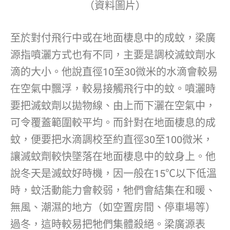
（資料圖片）
至於對付飛行中或在地面棲息中的成蚊，梁廣
源指噴灑方式也有不同，主要是調校滅蚊劑水
滴的大小。他說直徑10至30微米的水滴會較易
在空氣中飄浮，較易接觸飛行中的蚊。噴灑時
要把滅蚊劑以拋物線、由上而下灑在空氣中，
可令覆蓋範圍較平均。而針對在地面棲息的成
蚊，便要把水滴調校至約直徑30至100微米，
讓滅蚊劑較快墜落在地面棲息中的蚊身上。他
說冬天是滅蚊好時機，因一般在15℃以下低溫
時，蚊活動能力會較弱，牠們會結集在和暖、
無風、潮濕的地方（如空置房間、停車場等）
過冬，這時較易把牠們集體殺絕。梁廣源表