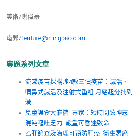
美術/謝偉豪
電郵/
feature@mingpao.com
專題系列文章
流感疫苗採購涉4款三價疫苗：滅活、
噴鼻式減活及注射式重組 月底起分批到
港
兒童誤食大麻糖 專家：短時間致神志
混沌嘔吐乏力 嚴重可昏迷致命
乙肝篩查及治理可預防肝癌 衞生署籲