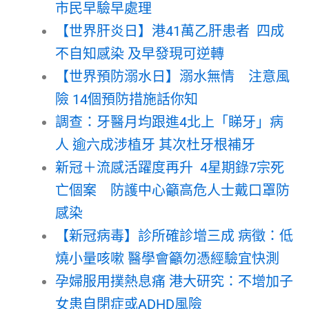
市民早驗早處理
【世界肝炎日】港41萬乙肝患者 四成
不自知感染 及早發現可逆轉
【世界預防溺水日】溺水無情 注意風
險 14個預防措施話你知
調查：牙醫月均跟進4北上「睇牙」病
人 逾六成涉植牙 其次杜牙根補牙
新冠＋流感活躍度再升 4星期錄7宗死
亡個案 防護中心籲高危人士戴口罩防
感染
【新冠病毒】診所確診增三成 病徵：低
燒小量咳嗽 醫學會籲勿憑經驗宜快測
孕婦服用撲熱息痛 港大研究：不增加子
女患自閉症或ADHD風險