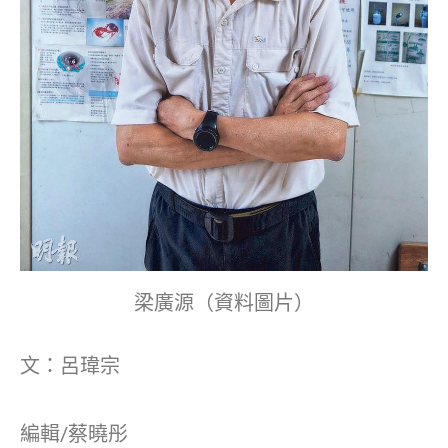
梁廣源（資料圖片）
文：呂瑋宗
編輯/蔡曉彤