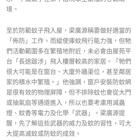
境。
至於防範蚊子飛入屋，梁廣源稱要做好適當的
「佈防」工作。而縱使庫蚊飛行能力強，但牠
們活動範圍多在繁殖地附近，未必會由屋苑平
台「長途跋涉」飛入樓層較高的家居。「牠們
很大可能是在窗台、大廈外牆渠位，甚至鄰居
家的積水中繁殖。」他強調，窗戶安裝防蚊網
是很有效的物理屏障，但不排除蚊也會從大門
或抽氣扇等通道進入，所以也要考慮用滅蟲
燈、蚊香等電力及化學「武器」。梁廣源提
醒，先了解這些武器的威力及蚊的習性，可大
大提高滅蚊或防蚊的成效。