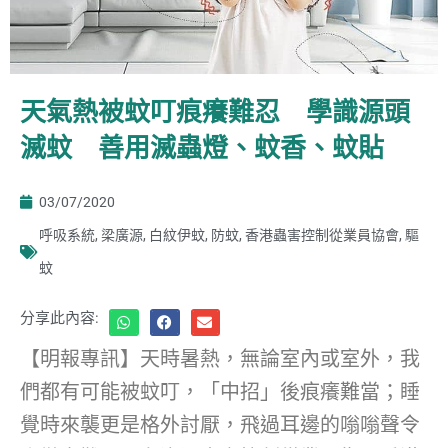
天氣熱被蚊叮痕癢難忍 學識源頭
滅蚊 善用滅蟲燈、蚊香、蚊貼
03/07/2020
呼吸系統
,
梁廣源
,
白紋伊蚊
,
防蚊
,
香港蟲害控制從業員協會
,
驅
蚊
分享此內容:
【明報專訊】天時暑熱，無論室內或室外，我
們都有可能被蚊叮，「中招」後痕癢難當；睡
覺時來襲更是格外討厭，飛過耳邊的嗡嗡聲令