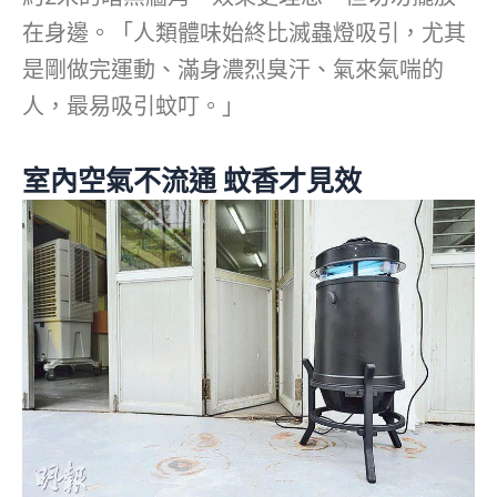
在身邊。「人類體味始終比滅蟲燈吸引，尤其
是剛做完運動、滿身濃烈臭汗、氣來氣喘的
人，最易吸引蚊叮。」
室內空氣不流通 蚊香才見效