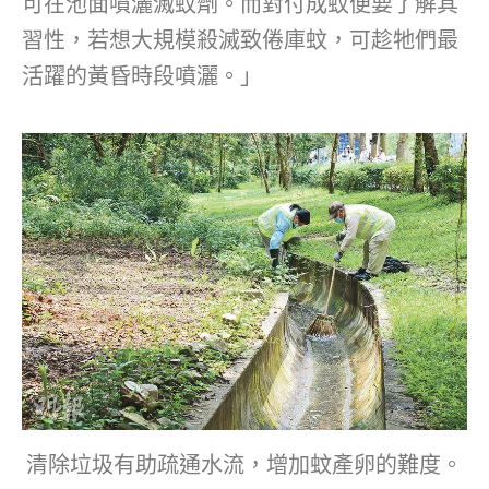
可在池面噴灑滅蚊劑。而對付成蚊便要了解其
習性，若想大規模殺滅致倦庫蚊，可趁牠們最
活躍的黃昏時段噴灑。」
清除垃圾有助疏通水流，增加蚊產卵的難度。