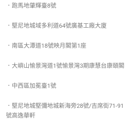
．跑馬地肇輝臺8號
．堅尼地城域多利道64號廣基工廠大廈
．南區大潭道18號映月閣第1座
．大嶼山愉景灣道1號愉景灣3期康慧台康頤閣
．中西區加冕臺1號
．堅尼地城堅彌地城新海旁28號/吉席街71-91
號高逸華軒