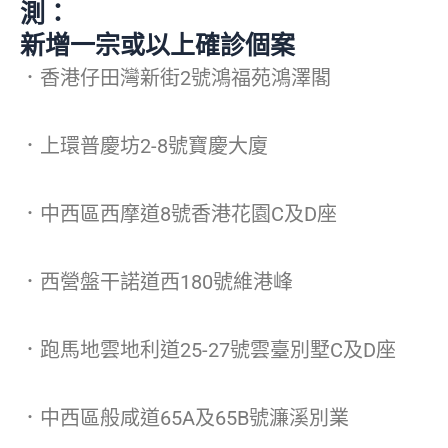
測：
新增一宗或以上確診個案
．香港仔田灣新街2號鴻福苑鴻澤閣
．上環普慶坊2-8號寶慶大廈
．中西區西摩道8號香港花園C及D座
．西營盤干諾道西180號維港峰
．跑馬地雲地利道25-27號雲臺別墅C及D座
．中西區般咸道65A及65B號濂溪別業