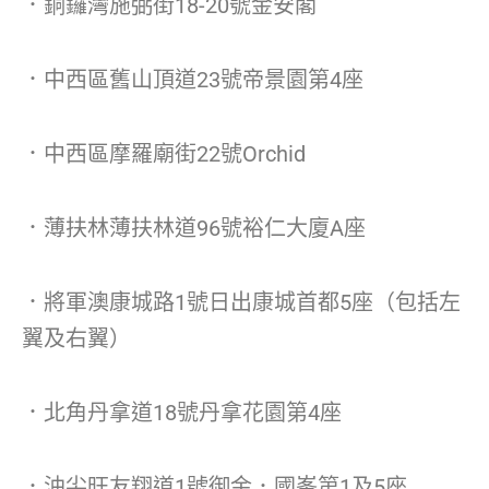
．銅鑼灣施弼街18-20號金安閣
．中西區舊山頂道23號帝景園第4座
．中西區摩羅廟街22號Orchid
．薄扶林薄扶林道96號裕仁大廈A座
．將軍澳康城路1號日出康城首都5座（包括左
翼及右翼）
．北角丹拿道18號丹拿花園第4座
．油尖旺友翔道1號御金．國峯第1及5座