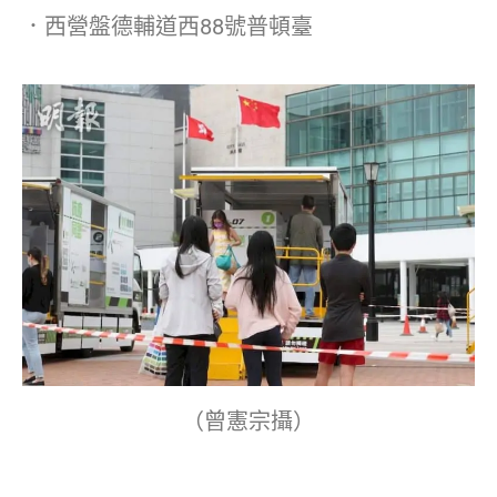
．西營盤德輔道西88號普頓臺
（曾憲宗攝）