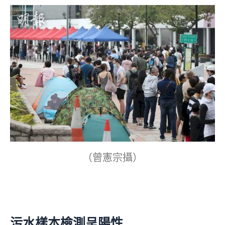
（曾憲宗攝）
污水樣本檢測呈陽性