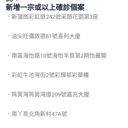
新增一宗或以上確診個案
．新蒲崗彩虹道242號采頤花園第3座
．油尖旺彌敦道81號喜利大廈
．南區海怡路10號海怡半島第2期怡麗閣
．彩虹牛池灣街2號彩輝邨彩華樓
．筲箕灣筲箕灣道209號嘉兆大廈
．南丫島北角新村47A號