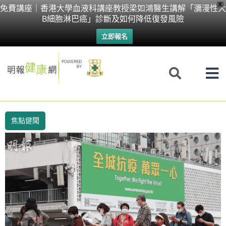
Skip
X
免費講座｜香港大學血液科講座教授梁如鴻醫生講解「瀰漫性大
B細胞淋巴癌」診斷及如何降低復發風險
to
立即報名
content
焦點健聞