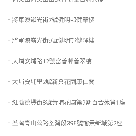
．將軍澳嶺光街7號健明邨健華樓
．將軍澳嶺光街9號健明邨健暉樓
．大埔安埔路12號富善邨善翠樓
．大埔安埔里2號新興花園康仁閣
．紅磡德豐街8號黃埔花園第9期百合苑第1座
．荃灣青山公路荃灣段398號愉景新城第2座