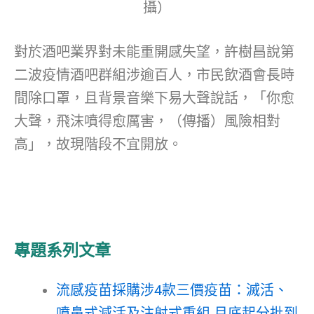
攝）
對於酒吧業界對未能重開感失望，許樹昌說第
二波疫情酒吧群組涉逾百人，市民飲酒會長時
間除口罩，且背景音樂下易大聲說話，「你愈
大聲，飛沫噴得愈厲害，（傳播）風險相對
高」，故現階段不宜開放。
專題系列文章
流感疫苗採購涉4款三價疫苗：滅活、
噴鼻式減活及注射式重組 月底起分批到