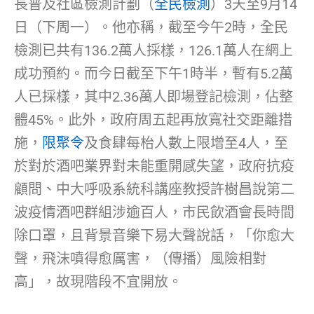
長普及社區檢測計劃（
全民檢測
）3天至9月14
日（下周一）。他亦稱，截至今午2時，全民
檢測已共有136.2萬人採樣，126.1萬人在網上
成功預約。而今日截至下午1時半，暫有5.2萬
人已採樣，其中2.36萬人即場登記檢測，佔整
體45%。此外，政府周五起再放寬社交距離措
施，
限聚令
及食肆每枱人數上限增至4人，至
於對於酒吧業界對未能重開感失望，政府抗疫
顧問、中大呼吸系統科講座教授許樹昌說第二
波疫情酒吧群組涉逾百人，市民飲酒會長時間
除口罩，且背景音樂下易大聲說話，「你愈大
聲，飛沫噴得愈厲害，（傳播）風險相對
高」，故現階段不宜開放。