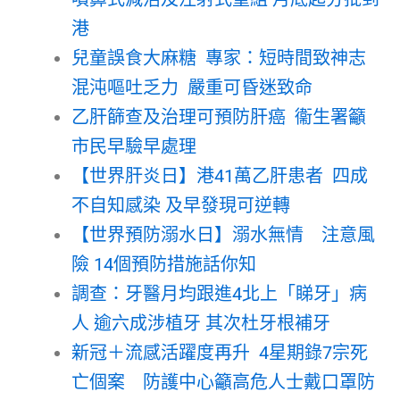
港
兒童誤食大麻糖 專家：短時間致神志
混沌嘔吐乏力 嚴重可昏迷致命
乙肝篩查及治理可預防肝癌 衞生署籲
市民早驗早處理
【世界肝炎日】港41萬乙肝患者 四成
不自知感染 及早發現可逆轉
【世界預防溺水日】溺水無情 注意風
險 14個預防措施話你知
調查：牙醫月均跟進4北上「睇牙」病
人 逾六成涉植牙 其次杜牙根補牙
新冠＋流感活躍度再升 4星期錄7宗死
亡個案 防護中心籲高危人士戴口罩防