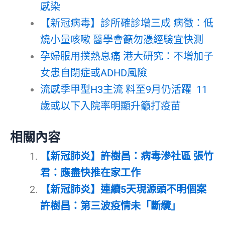
感染
【新冠病毒】診所確診增三成 病徵：低
燒小量咳嗽 醫學會籲勿憑經驗宜快測
孕婦服用撲熱息痛 港大研究：不增加子
女患自閉症或ADHD風險
流感季甲型H3主流 料至9月仍活躍 11
歲或以下入院率明顯升籲打疫苗
相關內容
【新冠肺炎】許樹昌：病毒滲社區 張竹
君：應盡快推在家工作
【新冠肺炎】連續5天現源頭不明個案
許樹昌：第三波疫情未「斷纜」