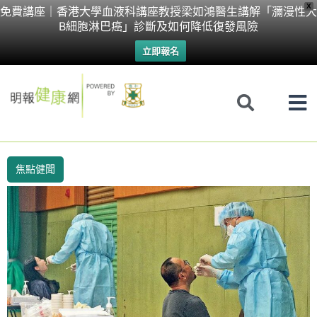
Skip
X
免費講座｜香港大學血液科講座教授梁如鴻醫生講解「瀰漫性大
B細胞淋巴癌」診斷及如何降低復發風險
to
立即報名
content
焦點健聞