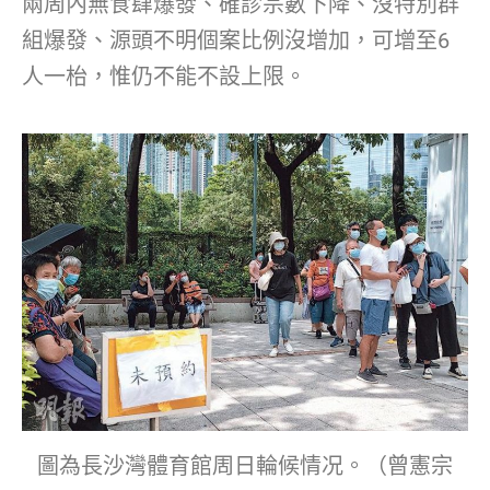
兩周內無食肆爆發、確診宗數下降、沒特別群
組爆發、源頭不明個案比例沒增加，可增至6
人一枱，惟仍不能不設上限。
圖為長沙灣體育館周日輪候情况。（曾憲宗