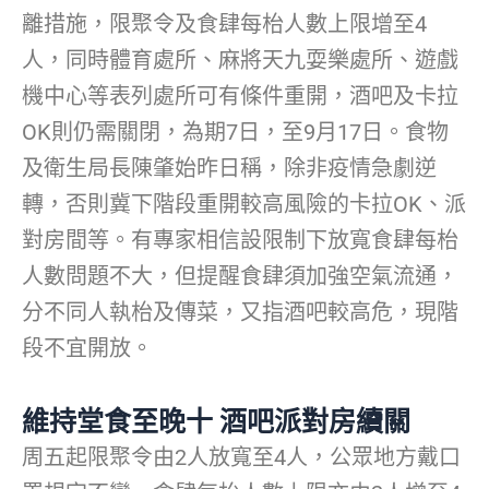
離措施，限聚令及食肆每枱人數上限增至4
人，同時體育處所、麻將天九耍樂處所、遊戲
機中心等表列處所可有條件重開，酒吧及卡拉
OK則仍需關閉，為期7日，至9月17日。食物
及衛生局長陳肇始昨日稱，除非疫情急劇逆
轉，否則冀下階段重開較高風險的卡拉OK、派
對房間等。有專家相信設限制下放寬食肆每枱
人數問題不大，但提醒食肆須加強空氣流通，
分不同人執枱及傳菜，又指酒吧較高危，現階
段不宜開放。
維持堂食至晚十 酒吧派對房續關
周五起限聚令由2人放寬至4人，公眾地方戴口