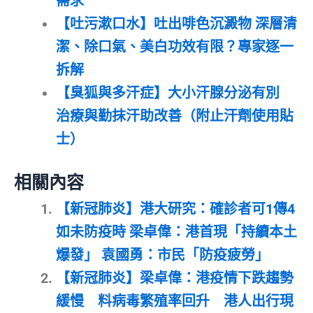
需求
【吐污漱口水】吐出啡色沉澱物 深層清
潔、除口氣、美白功效有限？專家逐一
拆解
【臭狐與多汗症】大小汗腺分泌有別
治療與勤抹汗助改善（附止汗劑使用貼
士）
相關內容
【新冠肺炎】港大研究：確診者可1傳4
如未防疫時 梁卓偉：港首現「持續本土
爆發」 袁國勇：市民「防疫疲勞」
【新冠肺炎】梁卓偉：港疫情下跌趨勢
緩慢 料病毒繁殖率回升 港人出行現