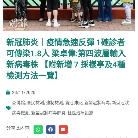
新冠肺炎｜疫情急速反彈 1確診者
可傳染1.8人 梁卓偉:第四波屬輸入
新病毒株 【附新增 7 採樣亭及4種
檢測方法一覽】
23/11/2020
亞博館
,
全民檢測
,
強制檢測
,
新冠肺炎
,
新型冠狀病毒
,
新型冠狀
病毒檢測
,
新型冠狀病毒肺炎
,
社區治療設施
分享此內容: