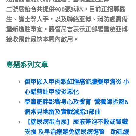
二號展館合共提供900張病牀，目前正招募醫
生、護士等人手，以及聯絡亞博、消防處籌備
重新進駐事宜。醫管局言表示正部署重啟亞博
接收預計最快本周內啟用。
專題系列文章
倒甲嵌入甲肉致紅腫痛流膿變甲溝炎 小
心錯剪趾甲發炎惡化
學童肥胖影響身心及發育 營養師拆解6
個常見地雷及實戰減脂3部曲
【糖尿病蛋白尿】尿液帶泡不散或腎臟
受損 及早治療避免糖尿病傷腎 助延緩