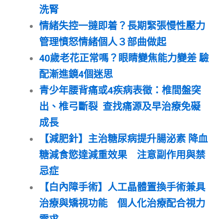
洗腎
情緒失控一撻即着？長期緊張慢性壓力
管理憤怒情緒個人３部曲做起
40歲老花正常嗎？眼睛變焦能力變差 驗
配漸進鏡4個迷思
青少年腰背痛或4疾病表徵：椎間盤突
出、椎弓斷裂 查找痛源及早治療免礙
成長
【減肥針】主治糖尿病提升腸泌素 降血
糖減食慾達減重效果 注意副作用與禁
忌症
【白內障手術】人工晶體置換手術兼具
治療與矯視功能 個人化治療配合視力