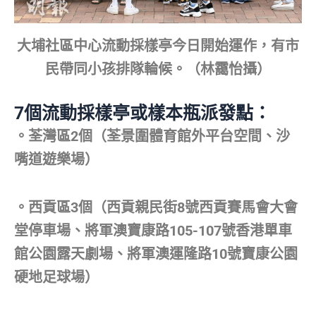
大埔社區中心流動採樣亭今日開始運作，有市
民帶同小孩排隊輪候。（林靄怡攝）
7
個流動採樣亭或樣本瓶派發點：
。荃灣區2個（荃景圍體育館外平台空間、沙
嘴道遊樂場）
。西貢區3個（西貢親民街8號西貢賽馬會大會
堂停車場、將軍澳寶康路105-107號香港單車
館公園露天劇場、將軍澳運隆路10號寶康公園
硬地足球場）