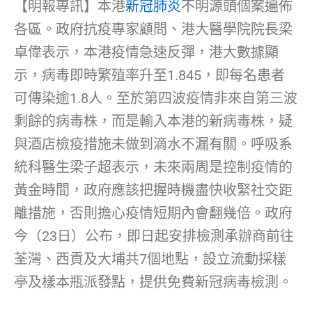
【明報專訊】本港
新冠肺炎
不明源頭個案遍佈
各區。政府抗疫專家顧問、港大醫學院院長梁
卓偉表示，本港疫情急速反彈，港大數據顯
示，病毒即時繁殖率升至1.845，即每名患者
可傳染逾1.8人。至於第四波疫情非來自第三波
剩餘的病毒株，而是輸入本港的新病毒株，疑
與酒店檢疫措施未做到滴水不漏有關。呼吸系
統科醫生梁子超表示，未來兩周是控制疫情的
黃金時間，政府應該把握時機盡快收緊社交距
離措施，否則擔心疫情短期內會翻幾倍。政府
今（23日）公布，即日起安排檢測承辦商前往
荃灣、西貢及大埔共7個地點，設立流動採樣
亭及樣本瓶派發點，提供免費新冠病毒檢測。