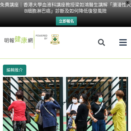
Skip
X
免費講座｜香港大學血液科講座教授梁如鴻醫生講解「瀰漫性大
B細胞淋巴癌」診斷及如何降低復發風險
to
立即報名
content
編輯推介