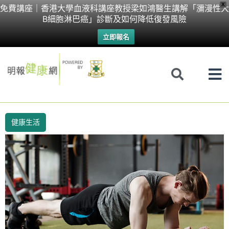
Skip
X
免費講座｜香港大學血液科講座教授梁如鴻醫生講解「瀰漫性大
B細胞淋巴癌」診斷及如何降低復發風險
to
立即報名
content
健康生活