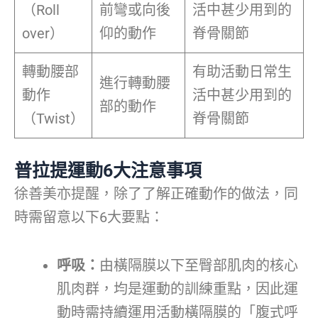
（Roll
前彎或向後
活中甚少用到的
over）
仰的動作
脊骨關節
轉動腰部
有助活動日常生
進行轉動腰
動作
活中甚少用到的
部的動作
（Twist）
脊骨關節
普拉提運動6
大注意事項
徐善美亦提醒，除了了解正確動作的做法，同
時需留意以下6大要點：
呼吸：
由橫隔膜以下至臀部肌肉的核心
肌肉群，均是運動的訓練重點，因此運
動時需持續運用活動橫隔膜的「腹式呼