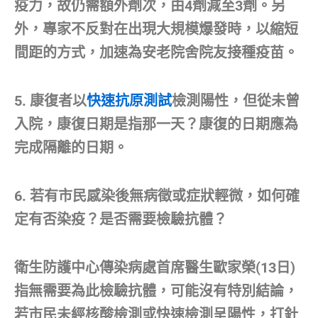
疫力，故仍需額外劑次，由4劑減至3劑。另
外，專家不反對在出現大規模爆發時，以縮短
間距的方式，加速為安老院舍院友接種疫苗。
5. 康復者以
快速抗原測試
檢測陽性，但從未曾
入院，康復日期是指那一天？康復的日期應為
完成隔離的日期。
6. 若有市民感染後無病徵或症狀輕微，如何確
定有否染疫？是否需要檢驗抗體？
衛生防護中心傳染病處首席醫生歐家榮(13日)
指無需要為此檢驗抗體，可能沒有特別結論，
若市民未經核酸檢測或快速檢測呈陽性，打針