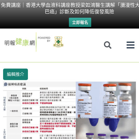
Skip
免費講座｜香港大學血液科講座教授梁如鴻醫生講解「瀰漫性大
巴癌」診斷及如何降低復發風險
to
立即報名
content
編輯推介