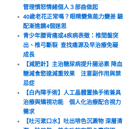
管理憤怒情緒個人３部曲做起
40歲老花正常嗎？眼睛變焦能力變差 驗
配漸進鏡4個迷思
青少年腰背痛或4疾病表徵：椎間盤突
出、椎弓斷裂 查找痛源及早治療免礙
成長
【減肥針】主治糖尿病提升腸泌素 降血
糖減食慾達減重效果 注意副作用與禁
忌症
【白內障手術】人工晶體置換手術兼具
治療與矯視功能 個人化治療配合視力
需求
【吐污漱口水】吐出啡色沉澱物 深層清