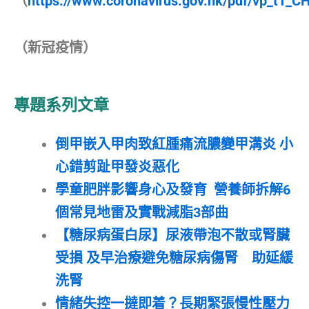
（
https://www.coronavirus.gov.hk/pdf/vp_t1_CH
（新冠疫情）
專題系列文章
倒甲嵌入甲肉致紅腫痛流膿變甲溝炎 小
心錯剪趾甲發炎惡化
學童肥胖影響身心及發育 營養師拆解6
個常見地雷及實戰減脂3部曲
【糖尿病蛋白尿】尿液帶泡不散或腎臟
受損 及早治療避免糖尿病傷腎 助延緩
洗腎
情緒失控一撻即着？長期緊張慢性壓力