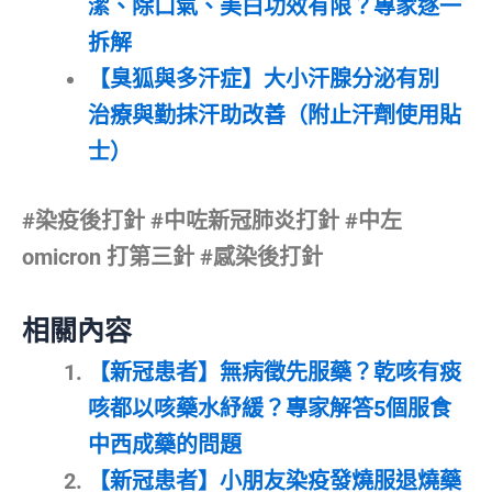
潔、除口氣、美白功效有限？專家逐一
拆解
【臭狐與多汗症】大小汗腺分泌有別
治療與勤抹汗助改善（附止汗劑使用貼
士）
#染疫後打針 #中咗新冠肺炎打針 #中左
omicron 打第三針 #感染後打針
相關內容
【新冠患者】無病徵先服藥？乾咳有痰
咳都以咳藥水紓緩？專家解答5個服食
中西成藥的問題
【新冠患者】小朋友染疫發燒服退燒藥