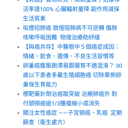
活率達100% 心臟輻射量降 副作用減保
生活質素
吸煙招肺癌 致慢阻肺病不可逆轉 傷肺
咳嗽呼吸困難 物理治療助紓緩
【與癌共存】中醫眼中５個癌症成因：
情緒、飲食、遺傳、不良生活習慣等
卵巢癌腹脹飽滯易跟腸胃不適混淆？ 30
歲以下患者多屬生殖細胞癌 切除單側卵
巢保生育能力
標靶藥針劑治癌取突破 治療肺癌外 對
付頭頸癌逾1/3腫瘤縮小或消失
關注女性癌症 ——子宮頸癌、乳癌 定期
篩查（衞生處方）