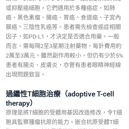
或抑壓癌細胞。它們適用於多種癌症，如肺
癌、黑色素瘤、腸癌、胃癌、食道癌、子宮內
膜癌丶三陰性乳癌等。患者需先檢查癌症相關
因子，如PD-L1，才決定是否適合用藥。一般
而言，需每隔2至3星期注射藥物，每針費用約
2萬至3萬元。雖然副作用較小，但仍有少於5%
患者有腸炎、皮膚炎，亦曾有患者眼睛神經線
出現問題致盲。
過繼性T細胞治療（adoptive T-cell
therapy）
原理是將T細胞的受體用基因改造修改，令T細
胞具監察腫瘤抗原的能力。嵌合抗原受體T細