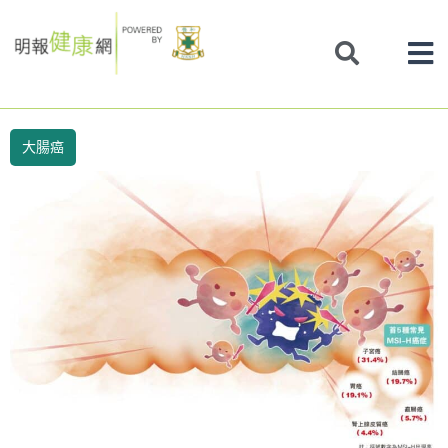
Skip
to
content
大腸癌