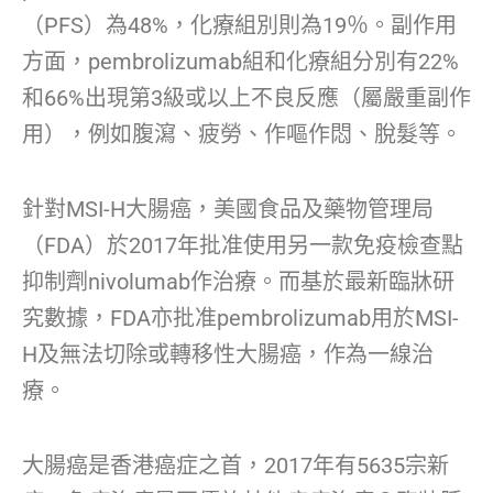
（PFS）為48%，化療組別則為19％。副作用
方面，pembrolizumab組和化療組分別有22%
和66%出現第3級或以上不良反應（屬嚴重副作
用），例如腹瀉、疲勞、作嘔作悶、脫髮等。
針對MSI-H大腸癌，美國食品及藥物管理局
（FDA）於2017年批准使用另一款免疫檢查點
抑制劑nivolumab作治療。而基於最新臨牀研
究數據，FDA亦批准pembrolizumab用於MSI-
H及無法切除或轉移性大腸癌，作為一線治
療。
大腸癌是香港癌症之首，2017年有5635宗新