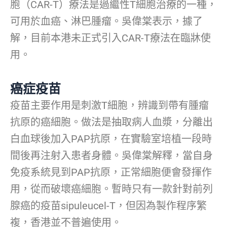
胞（CAR-T）療法是過繼性T細胞治療的一種，
可用於血癌、淋巴腫瘤。吳偉棠表示，據了
解，目前本港未正式引入CAR-T療法在臨牀使
用。
癌症疫苗
疫苗主要作用是刺激T細胞，辨識到帶有腫瘤
抗原的癌細胞。做法是抽取病人血漿，分離出
白血球後加入PAP抗原，在實驗室培植一段時
間後再注射入患者身體。吳偉棠解釋，當自身
免疫系統見到PAP抗原，正常細胞便會發揮作
用，從而破壞癌細胞。暫時只有一款針對前列
腺癌的疫苗sipuleucel-T，但因為製作程序繁
複，香港並不普遍使用。