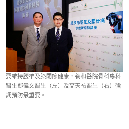
要維持腰椎及膝關節健康，養和醫院骨科專科
醫生鄧偉文醫生（左）及高天祐醫生（右）強
調預防最重要。