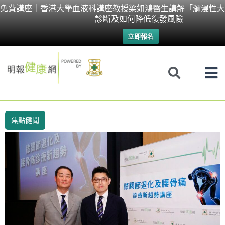
Skip
免費講座｜香港大學血液科講座教授梁如鴻醫生講解「瀰漫性大
診斷及如何降低復發風險
to
立即報名
content
焦點健聞