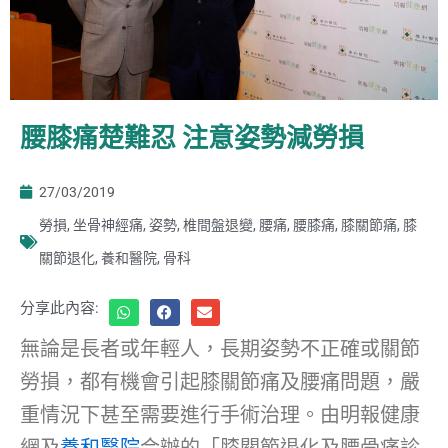
腰膝痛楚難忍 注意姿勢減勞損
27/03/2019
勞損
,
坐骨神經痛
,
姿勢
,
椎間盤退變
,
腰痛
,
腰膝痛
,
膝關節痛
,
膝
關節退化
,
養和醫院
,
骨科
分享此內容:
無論是長者或年輕人，長期姿勢不正確或關節
勞損，都有機會引起膝關節痛及腰痛問題，嚴
重情況下甚至需要進行手術治理。由明報健康
網及
養和醫院
合辦的「膝關節退化及腰骨痛診