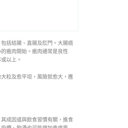
，包括結腸、直腸及肛門。大腸癌
小的瘜肉開始。瘜肉通常是良性
年或以上。
愈大粒及愈平坦，風險就愈大，應
，其成因或與飲食習慣有關，進食
、吸煙、飲酒也可能增加患病風