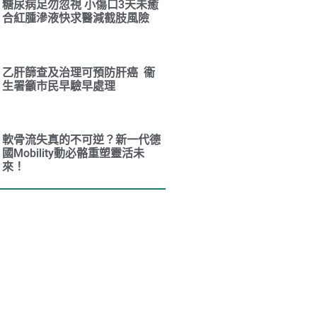
糖尿病足勿忽視 小傷口3天未癒
合紅腫滲液快求醫減截肢風險
乙肝篩查及治理可預防肝癌 衞
生署籲市民早驗早處理
軟骨流失真的不可逆？新一代德
國Mobility動必骼重塑靈活未
來！