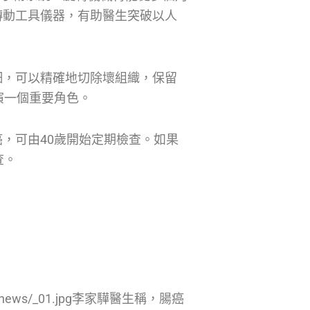
轉動工具儀器，有助醫生突破以人
細，可以精確地切除壞組織，保留
演一個重要角色。
，可由40歲開始定期檢查。如果
查。
61003/news/_01.jpg李家驊醫生稱，腸癌