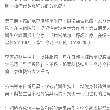
胞，腫瘤侵蝕腸壁或低分化癌。
第三期，癌細胞已轉移至淋巴，同樣需做化療，為期
險。在這個階段，標靶治療沒有太大作用。第四期是
醫生會繼續採用化療，或適當地加上標靶治療。在過去
以往6至9個月，增至今時今日的20至30個月。
李家驊醫生指出，以往腸癌一旦在身體內擴散至腹膜
生已經「舉手投降」。不過，隨著科技進步，今時今
瘤，康復機會大大提高。
抗癌對策日新月異，廖敬賢醫生指出，增強身體體質並
棄，與醫生坦率地討論其病情，找出一個個性化的治
定期檢查萬無一失養和醫院較早前引入達文西機械臂X