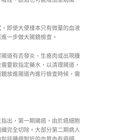
試，即使大便樣本只有微量的血液
應進一步做大腸鏡檢查。
察腸道有否發炎、生瘜肉或出現腫
並需要飲指定藥水，以清理腸道，
窺鏡放進腸道內進行檢查時候，需
生指出，第一期腸癌，由於癌細胞
組織完全切除。大部分第二期病人
中包括腫瘤附近的血管內有癌細