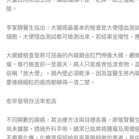
險。
李家驊醫生指出，大腸癌最基本的檢查是大便隱血測
細胞，大便隱血測試都可檢測出來。若結果呈陽性，
大腸鏡檢查是將可屈曲的內窺鏡由肛門伸進大腸，觀
瘤。進行檢查前一至兩天，病人只能進食低渣食物，
俗稱「放大便」。腸內壁必須乾淨，因為當醫生將內
要連細細粒的瘜肉都睇得一清二楚。
愈早發現存活率愈高
不同期數的腸癌，其治療方法與目標各異。廖敬賢醫
尚未擴散，透過外科手術，通常已能將癌腫瘤及周遭
不需要化療，化療是保留給有高風險特徵的患者，其