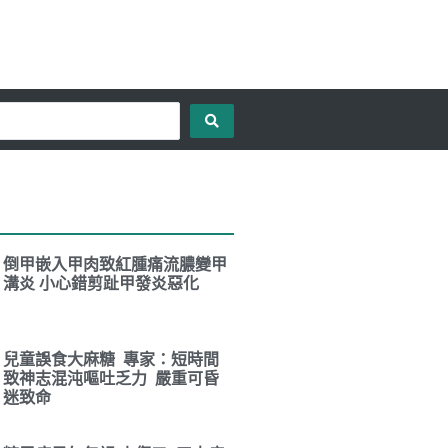
倒甲嵌入甲肉致紅腫痛流膿變甲
溝炎 小心錯剪趾甲發炎惡化
兒童誤食大麻糖 專家：短時間
致神志混沌嘔吐乏力 嚴重可昏
迷致命