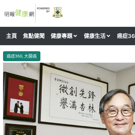
Skip
to
content
主頁
焦點健聞
健康專題
健康生活
癌症36
癌症360
,
大腸癌