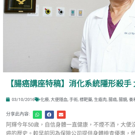
【腸癌講座特稿】消化系統隱形殺手
03/10/2016
化療
,
大便隱血
,
手術
,
標靶藥
,
生瘜肉
,
腸癌
,
腸鏡
,
養
分享此內容:
阿輝今年50歲，自信身體一直健康，不煙不酒，大便
癌的歷史。較早前因為保險公司提供身體檢查優惠，