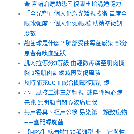
礙 言語治療助患者復康重拾溝通能力
「全光塑」個人化激光矯視技術 量度全
眼球弧度、個人化3D眼模 助精準微調
度數
麴菌球是什麼？肺部受曲霉菌感染 部分
患者有咳血症狀
肌肉拉傷分3等級 由輕微疼痛至肌肉撕
裂 3種肌肉訓練減再受傷風險
及時補充UC-II 配合關節復康訓練
小中風接二連三勿輕視 或隱性冠心病
先兆 無明顯胸悶心絞痛症狀
共用餐具、拒用公筷 易染第一類致癌物
——幽門螺旋菌
【HPV】病毒逾150種類型 非一定與性