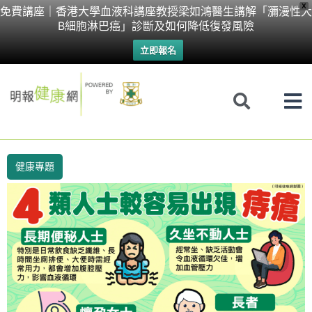
Skip
X
免費講座｜香港大學血液科講座教授梁如鴻醫生講解「瀰漫性大
B細胞淋巴癌」診斷及如何降低復發風險
to
立即報名
content
健康專題