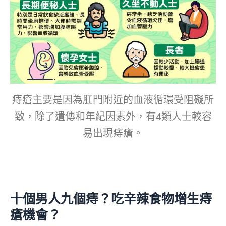
痔瘡主要是因為肛門附近的血液循環受阻礙所
致，除了遺傳和年紀因素外，有4類人士較容
易出現痔瘡。
十個男人九個痔？吃辛辣食物增生痔
瘡機會？