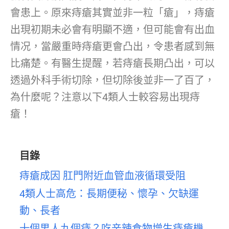
會患上。原來痔瘡其實並非一粒「瘡」，痔瘡
出現初期未必會有明顯不適，但可能會有出血
情况，當嚴重時痔瘡更會凸出，令患者感到無
比痛楚。有醫生提醒，若痔瘡長期凸出，可以
透過外科手術切除，但切除後並非一了百了，
為什麼呢？注意以下4類人士較容易出現痔
瘡！
目錄
痔瘡成因 肛門附近血管血液循環受阻
4類人士高危：長期便秘、懷孕、欠缺運
動、長者
十個男人九個痔？吃辛辣食物增生痔瘡機