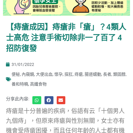
【痔瘡成因】痔瘡非「瘡」？4類人
士高危 注意手術切除非一了百了 4
招防復發
31/01/2022
便秘
,
內窺鏡
,
大便出血
,
懷孕
,
探肛
,
痔瘡
,
腸道蠕動
,
長者
,
類固醇
,
養和特稿
,
高纖食物
分享此內容:
痔瘡是十分普遍的疾病，俗語有云「十個男人
九個痔」，但原來痔瘡與性別無關，女士亦有
機會受痔瘡困擾，而且任何年齡的人士都有機