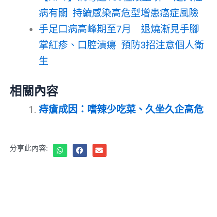
病有關 持續感染高危型增患癌症風險
手足口病高峰期至7月 退燒漸見手腳
掌紅疹、口腔潰瘍 預防3招注意個人衛
生
相關內容
痔瘡成因：嗜辣少吃菜、久坐久企高危
分享此內容: