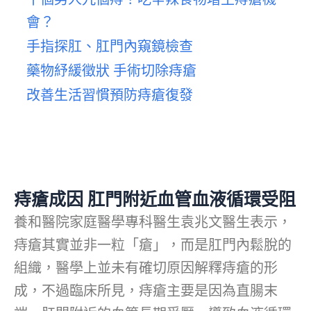
會？
手指探肛、肛門內窺鏡檢查
藥物紓緩徵狀 手術切除痔瘡
改善生活習慣預防痔瘡復發
痔瘡成因 肛門附近血管血液循環受阻
養和醫院家庭醫學專科醫生袁兆文醫生表示，
痔瘡其實並非一粒「瘡」，而是肛門內鬆脫的
組織，醫學上並未有確切原因解釋痔瘡的形
成，不過臨床所見，痔瘡主要是因為直腸末