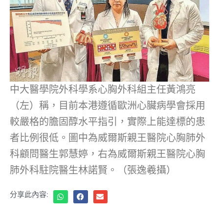
中大醫學院外科學系心胸外科組主任黃鴻亮
（左）稱，目前本港遵循歐洲心臟病學會採用
較嚴格的膽固醇水平指引，實際上能達標的患
者比例很低。圖中為威爾斯親王醫院心胸肺外
科顧問醫生郭慧婷，右為威爾斯親王醫院心胸
肺外科駐院醫生林諾賢。（張逸羲攝）
分享此內容: