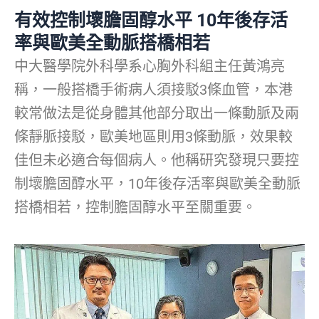
有效控制壞膽固醇水平 10年後存活
率與歐美全動脈搭橋相若
中大醫學院外科學系心胸外科組主任黃鴻亮
稱，一般搭橋手術病人須接駁3條血管，本港
較常做法是從身體其他部分取出一條動脈及兩
條靜脈接駁，歐美地區則用3條動脈，效果較
佳但未必適合每個病人。他稱研究發現只要控
制壞膽固醇水平，10年後存活率與歐美全動脈
搭橋相若，控制膽固醇水平至關重要。