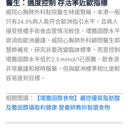
醫生：適度控制 存活率近歐指標
威院心胸肺外科駐院醫生林諾賢稱，本港一般
只有24.3%病人能符合歐洲指引水平，且病人
接受搭橋手術後血管情况較佳，壞膽固醇水平
毋須如歐洲嚴謹。威院心胸肺外科顧問醫生郭
慧婷補充，研究非要改變臨牀標準，而是控制
壞膽固醇水平低於2.3 mmol/l已很難，飲食須
非常嚴謹和按時服藥，但與歐洲標準相比是較
容易達到目標。
相關閲讀：
【壞膽固醇食物】嚴控優質脂肪酸
及膽固醇攝取利健康 營養師教你智選食物