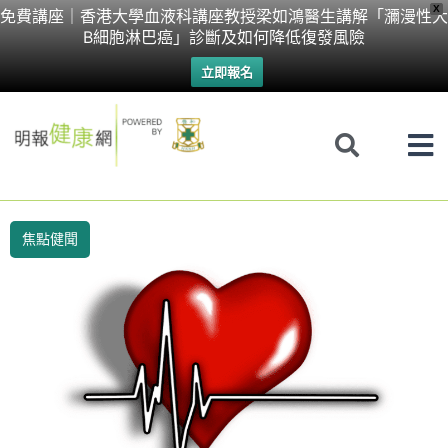
Skip
X
免費講座｜香港大學血液科講座教授梁如鴻醫生講解「瀰漫性大
B細胞淋巴癌」診斷及如何降低復發風險
to
立即報名
content
焦點健聞