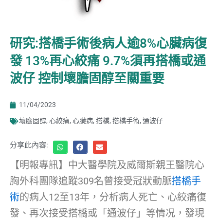
研究:搭橋手術後病人逾8%心臟病復
發 13%再心絞痛 9.7%須再搭橋或通
波仔 控制壞膽固醇至關重要
11/04/2023
壞膽固醇
,
心絞痛
,
心臟病
,
搭橋
,
搭橋手術
,
通波仔
分享此內容:
【明報專訊】中大醫學院及威爾斯親王醫院心
胸外科團隊追蹤309名曾接受冠狀動脈
搭橋手
術
的病人12至13年，分析病人死亡、心絞痛復
發、再次接受搭橋或「通波仔」等情况，發現