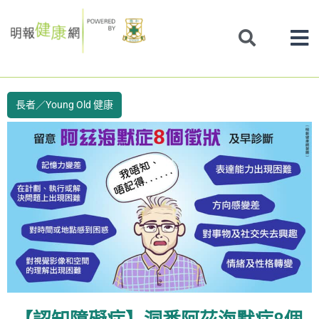
Skip
to
content
長者／Young Old 健康