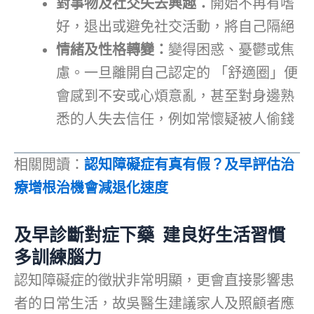
對事物及社交失去興趣：
開始不再有嗜
好，退出或避免社交活動，將自己隔絕
情緒及性格轉變：
變得困惑、憂鬱或焦
慮。一旦離開自己認定的 「舒適圈」便
會感到不安或心煩意亂，甚至對身邊熟
悉的人失去信任，例如常懷疑被人偷錢
相關閲讀：
認知障礙症有真有假？及早評估治
療增根治機會減退化速度
及早
診斷
對症下藥
建良好生活習慣
多訓練腦力
認知障礙症的徵狀非常明顯，更會直接影響患
者的日常生活，故吳醫生建議家人及照顧者應