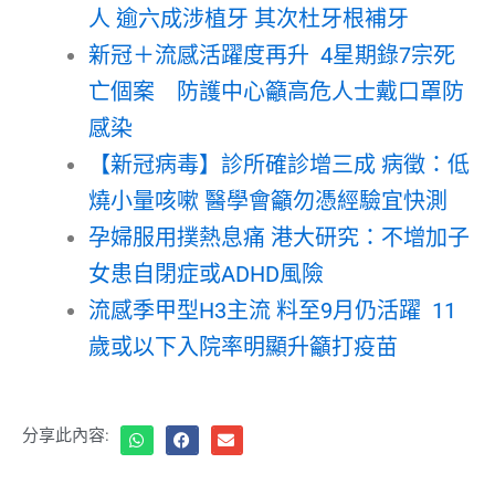
人 逾六成涉植牙 其次杜牙根補牙
新冠＋流感活躍度再升 4星期錄7宗死
亡個案 防護中心籲高危人士戴口罩防
感染
【新冠病毒】診所確診增三成 病徵：低
燒小量咳嗽 醫學會籲勿憑經驗宜快測
孕婦服用撲熱息痛 港大研究：不增加子
女患自閉症或ADHD風險
流感季甲型H3主流 料至9月仍活躍 11
歲或以下入院率明顯升籲打疫苗
分享此內容: