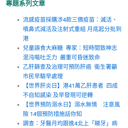
專題系列文章
流感疫苗採購涉4款三價疫苗：滅活、
噴鼻式減活及注射式重組 月底起分批到
港
兒童誤食大麻糖 專家：短時間致神志
混沌嘔吐乏力 嚴重可昏迷致命
乙肝篩查及治理可預防肝癌 衞生署籲
市民早驗早處理
【世界肝炎日】港41萬乙肝患者 四成
不自知感染 及早發現可逆轉
【世界預防溺水日】溺水無情 注意風
險 14個預防措施話你知
調查：牙醫月均跟進4北上「睇牙」病