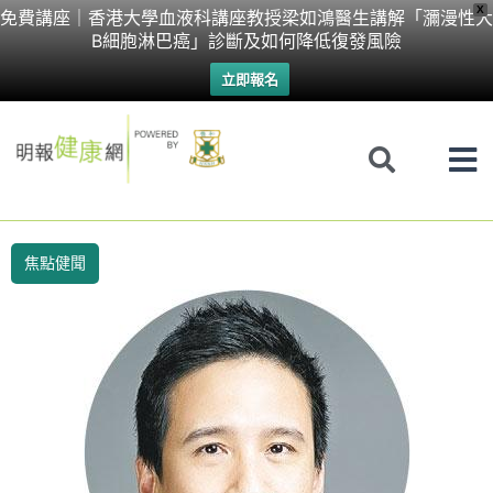
Skip
X
免費講座｜香港大學血液科講座教授梁如鴻醫生講解「瀰漫性大
B細胞淋巴癌」診斷及如何降低復發風險
to
立即報名
content
焦點健聞