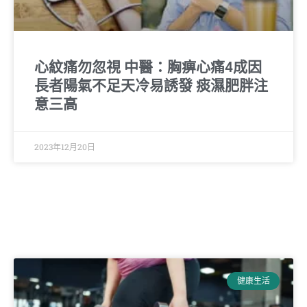
心紋痛勿忽視 中醫：胸痹心痛4成因
長者陽氣不足天冷易誘發 痰濕肥胖注
意三高
2023年12月20日
健康生活