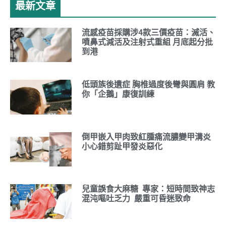
最新文章
流感疫苗採購涉4款三價疫苗：滅活、
噴鼻式減活及注射式重組 月底起分批
到港
低頭族後遺症 胸椎過度後彎與圓肩 教
你「企鵝」康復訓練
倒甲嵌入甲肉致紅腫痛流膿變甲溝炎
小心錯剪趾甲發炎惡化
兒童誤食大麻糖 專家：短時間致神志
混沌嘔吐乏力 嚴重可昏迷致命