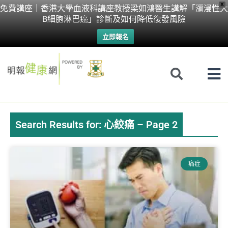
Skip
X
免費講座｜香港大學血液科講座教授梁如鴻醫生講解「瀰漫性大
B細胞淋巴癌」診斷及如何降低復發風險
to
立即報名
content
Search Results for: 心絞痛 – Page 2
Page
Page
Page
Page
Page
痛症