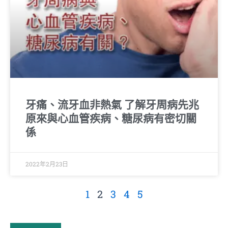
牙痛、流牙血非熱氣 了解牙周病先兆
原來與心血管疾病、糖尿病有密切關
係
2022年2月23日
1
2
3
4
5