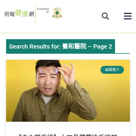
Skip
to
content
Search Results for: 養和醫院 – Page 2
Page
Page
Page
Page
Page
編輯推介