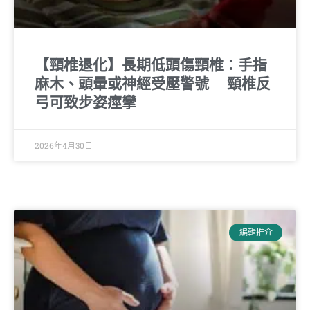
【頸椎退化】長期低頭傷頸椎：手指
麻木、頭暈或神經受壓警號 頸椎反
弓可致步姿痙攣
2026年4月30日
編輯推介