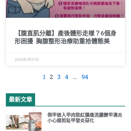
【腹直肌分離】產後體形走樣？6個身
形困擾 胸腹整形治療助重拾體態美
2026年1月27日
1
2
3
4
...
94
最新文章
倒甲嵌入甲肉致紅腫痛流膿變甲溝炎
小心錯剪趾甲發炎惡化