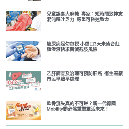
兒童誤食大麻糖 專家：短時間致神志
混沌嘔吐乏力 嚴重可昏迷致命
糖尿病足勿忽視 小傷口3天未癒合紅
腫滲液快求醫減截肢風險
乙肝篩查及治理可預防肝癌 衞生署籲
市民早驗早處理
軟骨流失真的不可逆？新一代德國
Mobility動必骼重塑靈活未來！