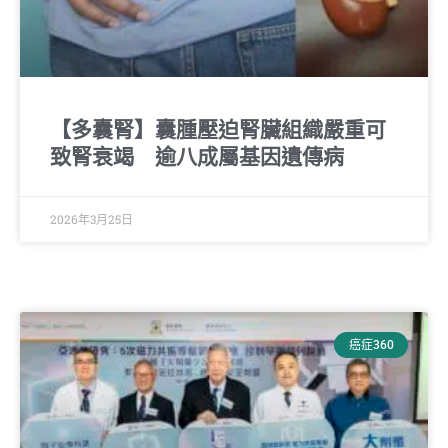
【多囊腎】囊腫壓迫腎臟組織嚴重可
致腎衰竭 逾八成屬基因遺傳病
2026年3月25日
癌症360