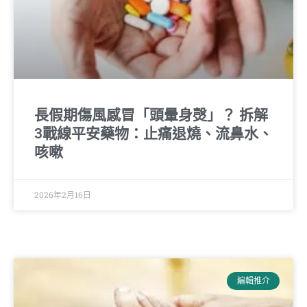
長假期傷風感冒「頭暈身㷫」？ 拆解
3戰線平安藥物：止痛退燒、流鼻水、
咳嗽
2026年2月16日
編輯推介