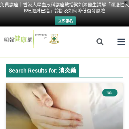
Skip
X
免費講座｜香港大學血液科講座教授梁如鴻醫生講解「瀰漫性大
B細胞淋巴癌」診斷及如何降低復發風險
to
立即報名
content
Search Results for: 消炎藥
Page
Page
Page
Page
痛症