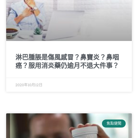
淋巴腫脹是傷風感冒？鼻竇炎？鼻咽
癌？服用消炎藥仍逾月不退大件事？
2020年10月12日
焦點健聞