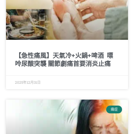
【急性痛風】天氣冷+火鍋+啤酒 嘌
呤尿酸突襲 關節劇痛首要消炎止痛
2025年12月31日
痛症