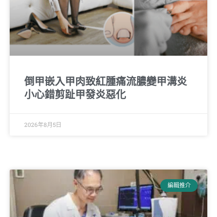
倒甲嵌入甲肉致紅腫痛流膿變甲溝炎
小心錯剪趾甲發炎惡化
2026年8月5日
編輯推介