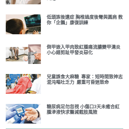
低頭族後遺症 胸椎過度後彎與圓肩 教
你「企鵝」康復訓練
倒甲嵌入甲肉致紅腫痛流膿變甲溝炎
小心錯剪趾甲發炎惡化
兒童誤食大麻糖 專家：短時間致神志
混沌嘔吐乏力 嚴重可昏迷致命
糖尿病足勿忽視 小傷口3天未癒合紅
腫滲液快求醫減截肢風險