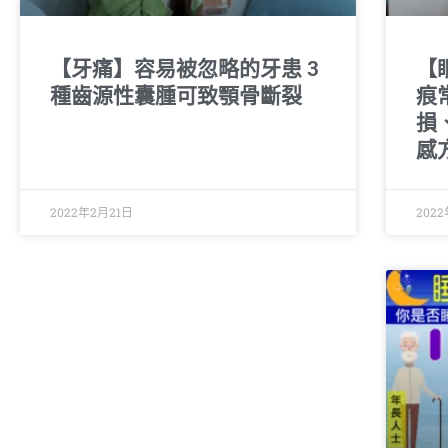
【牙痛】容易被忽略的牙患 3
【
種齒源性囊腫可致顎骨斷裂
痕
損
感
2022年2月21日
202