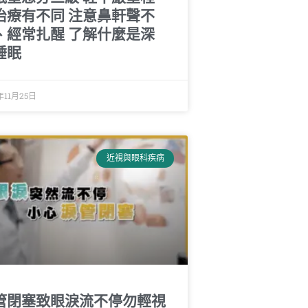
治療有不同 注意鼻軒聲不
、經常扎醒 了解什麼是深
睡眠
年11月25日
近視與眼科疾病
管閉塞致眼淚流不停勿輕視