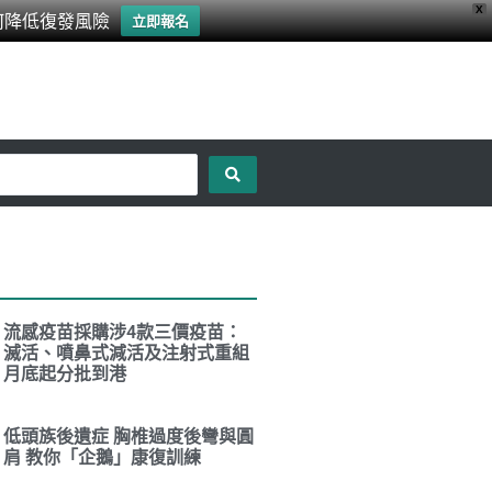
X
何降低復發風險
立即報名
流感疫苗採購涉4款三價疫苗：
滅活、噴鼻式減活及注射式重組
月底起分批到港
低頭族後遺症 胸椎過度後彎與圓
肩 教你「企鵝」康復訓練