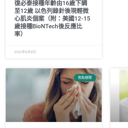
復必泰接種年齡由16歲下調
至12歲 以色列錄針後現輕微
心肌炎個案（附：美國12-15
歲接種BioNTech後反應比
率）
2021年6月4日
焦點健聞