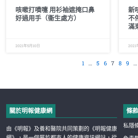
咳嗽打噴嚏 用衫袖遮掩口鼻
新
好過用手（衞生處方）
不
滿
2021年5月10日
202
1
...
5
6
7
8
9
...
關於明報健康網
條
私隱
由《明報》及養和醫院共同策劃的《明報健康
網》，是一個屬於都巿人的健康資訊網站，從