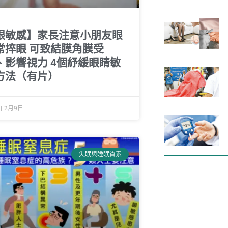
眼敏感】家長注意小朋友眼
常捽眼 可致結膜角膜受
、影響視力 4個紓緩眼睛敏
方法（有片）
2年2月9日
失眠與睡眠質素