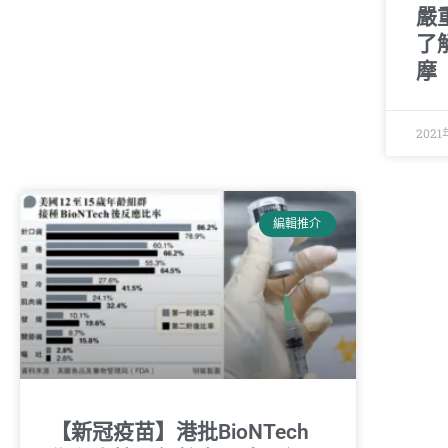
嚴
了
摩
2021
編輯推介
【新冠疫苗】港批BioNTech