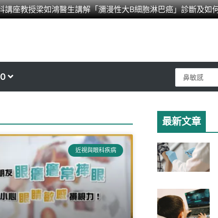
科講座教授梁如鴻醫生講解「瀰漫性大B細胞淋巴癌」診斷及如
Search
0
...
最新文章
Page
近視與眼科疾病