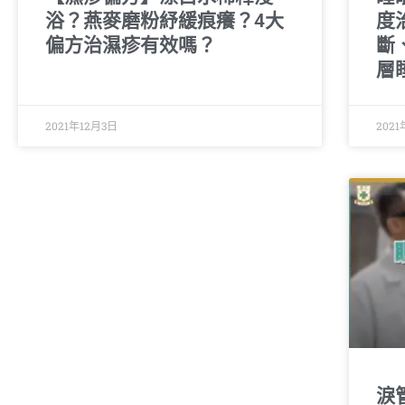
浴？燕麥磨粉紓緩痕癢？4大
度
偏方治濕疹有效嗎？
斷
層
2021年12月3日
2021
淚