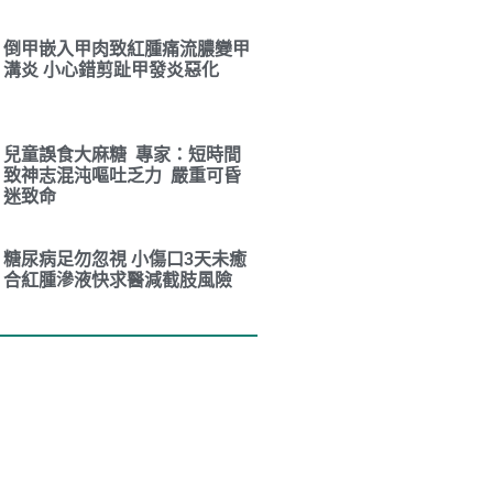
倒甲嵌入甲肉致紅腫痛流膿變甲
溝炎 小心錯剪趾甲發炎惡化
兒童誤食大麻糖 專家：短時間
致神志混沌嘔吐乏力 嚴重可昏
迷致命
糖尿病足勿忽視 小傷口3天未癒
合紅腫滲液快求醫減截肢風險