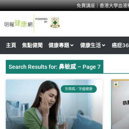
Skip
免費講座｜香港大學血液
to
content
主頁
焦點健聞
健康專題
健康生活
癌症36
Search Results for: 鼻敏感 – Page 7
Page
Page
Page
Page
Page
Page
牙周病／牙齒健康