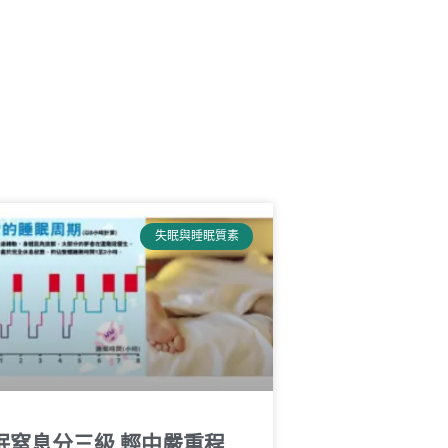
失眠與睡眠質素
眠窒息分三級 輕中嚴重程