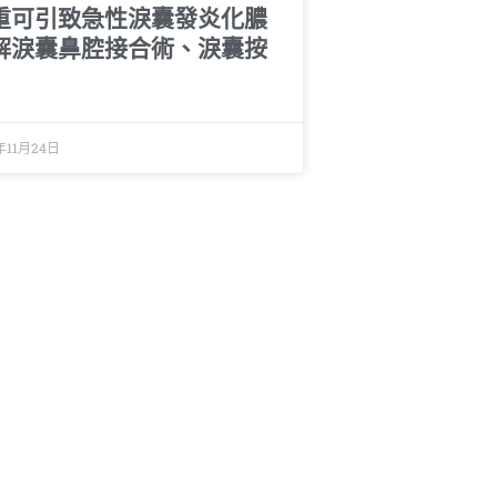
重可引致急性淚囊發炎化膿
解淚囊鼻腔接合術、淚囊按
年11月24日