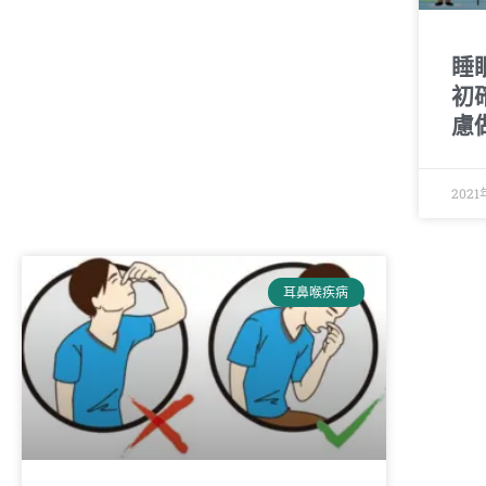
睡
初
慮
2021
耳鼻喉疾病