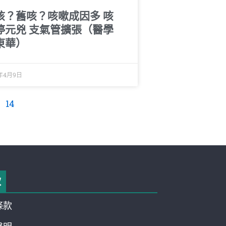
咳？舊咳？咳嗽成因多 咳
停元兇 支氣管擴張（醫學
東華）
1年4月9日
14
款
條款