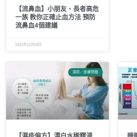
【流鼻血】小朋友、長者高危
一族 教你正確止血方法 預防
流鼻血4個建議
2021年12月13日
濕疹／皮膚問題
【濕疹偏方】漂白水稀釋浸
睡