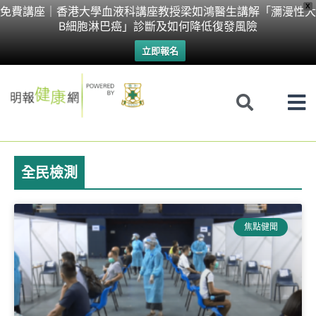
Skip
X
免費講座｜香港大學血液科講座教授梁如鴻醫生講解「瀰漫性大
B細胞淋巴癌」診斷及如何降低復發風險
to
立即報名
content
全民檢測
Page
Page
Page
焦點健聞