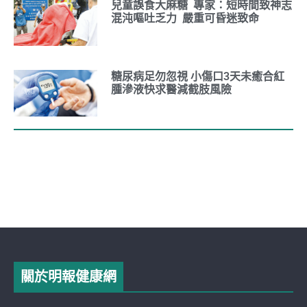
兒童誤食大麻糖 專家：短時間致神志
混沌嘔吐乏力 嚴重可昏迷致命
糖尿病足勿忽視 小傷口3天未癒合紅
腫滲液快求醫減截肢風險
關於明報健康網