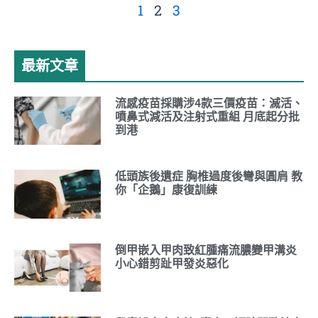
1
2
3
最新文章
流感疫苗採購涉4款三價疫苗：滅活、
噴鼻式減活及注射式重組 月底起分批
到港
低頭族後遺症 胸椎過度後彎與圓肩 教
你「企鵝」康復訓練
倒甲嵌入甲肉致紅腫痛流膿變甲溝炎
小心錯剪趾甲發炎惡化