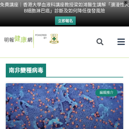
Skip
X
免費講座｜香港大學血液科講座教授梁如鴻醫生講解「瀰漫性大
B細胞淋巴癌」診斷及如何降低復發風險
to
立即報名
content
南非變種病毒
編輯推介