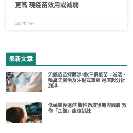
更高 現疫苗效用或減弱
2021年1月6日
最新文章
流感疫苗採購涉4款三價疫苗：滅活、
噴鼻式減活及注射式重組 月底起分批
到港
低頭族後遺症 胸椎過度後彎與圓肩 教
你「企鵝」康復訓練