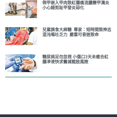
倒甲嵌入甲肉致紅腫痛流膿變甲溝炎
小心錯剪趾甲發炎惡化
兒童誤食大麻糖 專家：短時間致神志
混沌嘔吐乏力 嚴重可昏迷致命
糖尿病足勿忽視 小傷口3天未癒合紅
腫滲液快求醫減截肢風險