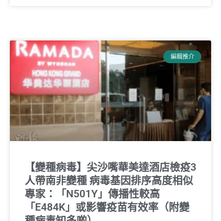
編輯推介
【變種病毒】尖沙嘴華美達酒店檢疫3
人帶南非變種 病毒基因排序高度相似
專家：「N501Y」傳播性較高
「E484K」或影響疫苗有效率（附變
種病毒知多啲）