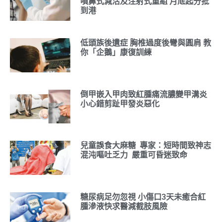
噴鼻式減活及注射式重組 月底起分批
到港
低頭族後遺症 胸椎過度後彎與圓肩 教
你「企鵝」康復訓練
倒甲嵌入甲肉致紅腫痛流膿變甲溝炎
小心錯剪趾甲發炎惡化
兒童誤食大麻糖 專家：短時間致神志
混沌嘔吐乏力 嚴重可昏迷致命
糖尿病足勿忽視 小傷口3天未癒合紅
腫滲液快求醫減截肢風險