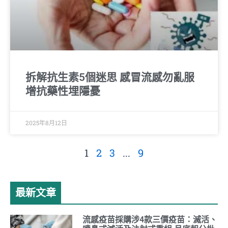
拆解抗生素5個迷思 感冒流感勿亂服
增抗藥性埋隱憂
2025年8月12日
1
2
3
...
9
最新文章
流感疫苗採購涉4款三價疫苗：滅活、