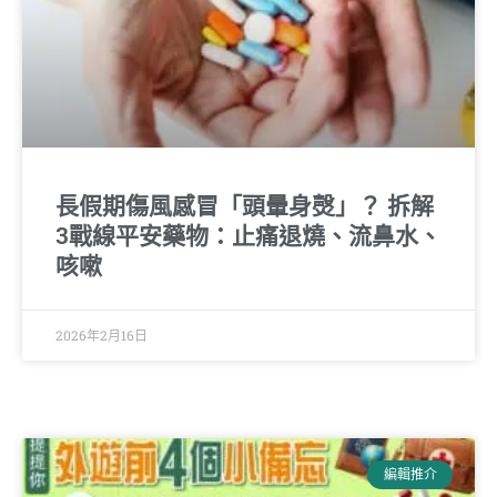
長假期傷風感冒「頭暈身㷫」？ 拆解
3戰線平安藥物：止痛退燒、流鼻水、
咳嗽
2026年2月16日
編輯推介