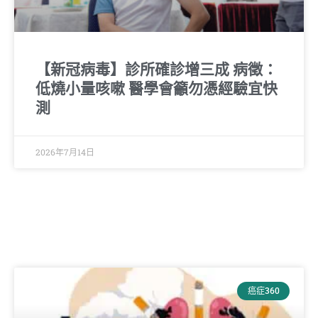
【新冠病毒】診所確診增三成 病徵：
低燒小量咳嗽 醫學會籲勿憑經驗宜快
測
2026年7月14日
癌症360