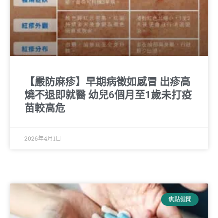
【嚴防麻疹】早期病徵如感冒 出疹高
燒不退即就醫 幼兒6個月至1歲未打疫
苗較高危
2026年4月1日
焦點健聞