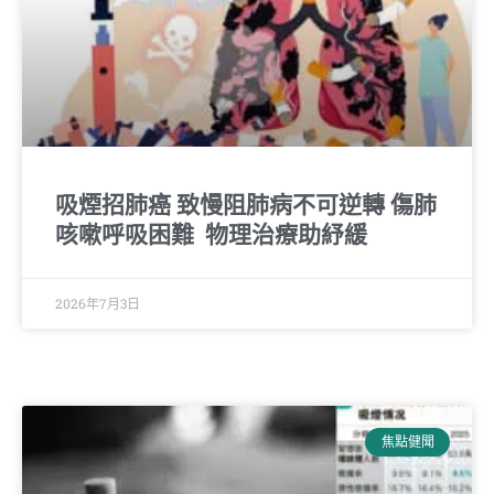
吸煙招肺癌 致慢阻肺病不可逆轉 傷肺
咳嗽呼吸困難 物理治療助紓緩
2026年7月3日
焦點健聞