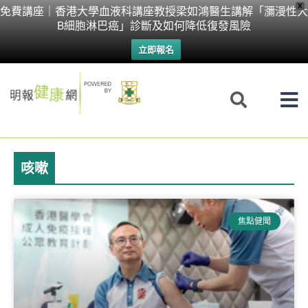
Skip
X
免費講座｜香港大學血液科講座教授梁如鴻醫生講解「瀰漫性大
B細胞淋巴癌」診斷及如何降低復發風險
to
立即報名
content
咳嗽
Page
Page
Page
Page
焦點健聞