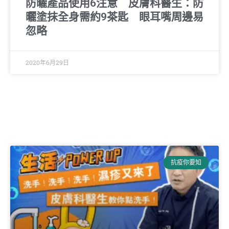
防曬產品使用6注意 皮膚科醫生：防
曬塗抹全身需約9茶匙 眼耳嘴周邊易
忽略
2020年6月29日
抗疫你要知