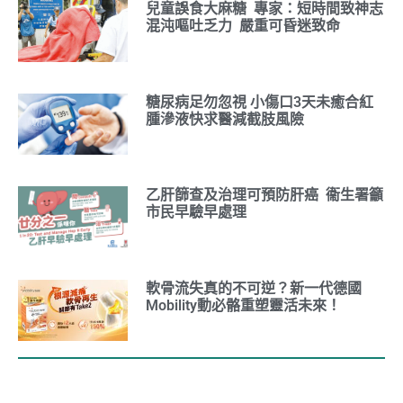
兒童誤食大麻糖 專家：短時間致神志
混沌嘔吐乏力 嚴重可昏迷致命
糖尿病足勿忽視 小傷口3天未癒合紅
腫滲液快求醫減截肢風險
乙肝篩查及治理可預防肝癌 衞生署籲
市民早驗早處理
軟骨流失真的不可逆？新一代德國
Mobility動必骼重塑靈活未來！