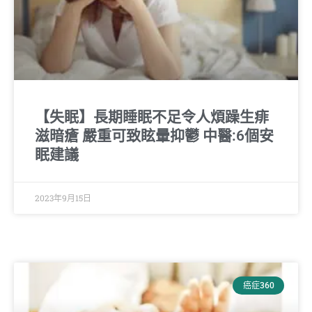
【失眠】長期睡眠不足令人煩躁生痱
滋暗瘡 嚴重可致眩暈抑鬱 中醫:6個安
眠建議
2023年9月15日
癌症360