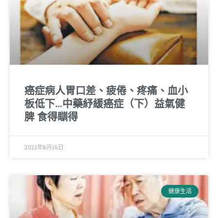
癌症病人胃口差、疲倦、疼痛、血小
板低下…中藥紓緩癌症（下）益氣健
脾 食得瞓得
2021年8月16日
健康生活