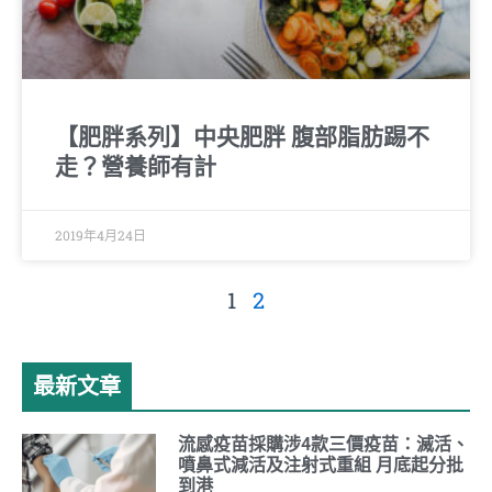
【肥胖系列】中央肥胖 腹部脂肪踢不
走？營養師有計
2019年4月24日
1
2
最新文章
流感疫苗採購涉4款三價疫苗：滅活、
噴鼻式減活及注射式重組 月底起分批
到港