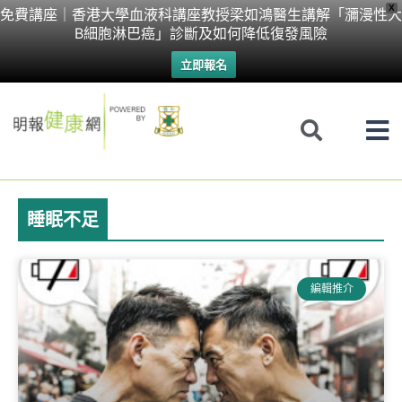
Skip
X
免費講座｜香港大學血液科講座教授梁如鴻醫生講解「瀰漫性大
B細胞淋巴癌」診斷及如何降低復發風險
to
立即報名
content
睡眠不足
Page
Page
編輯推介