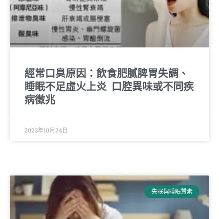
經常口臭原因：飲食肥膩脾胃失調、
睡眠不足虛火上炎 口腔異味或不同疾
病徵兆
2023年10月24日
失眠與睡眠質素