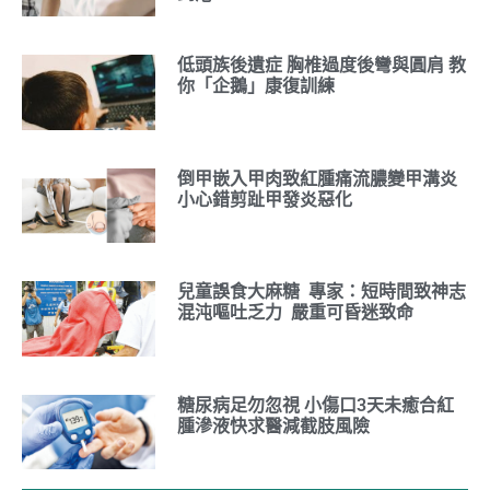
低頭族後遺症 胸椎過度後彎與圓肩 教
你「企鵝」康復訓練
倒甲嵌入甲肉致紅腫痛流膿變甲溝炎
小心錯剪趾甲發炎惡化
兒童誤食大麻糖 專家：短時間致神志
混沌嘔吐乏力 嚴重可昏迷致命
糖尿病足勿忽視 小傷口3天未癒合紅
腫滲液快求醫減截肢風險