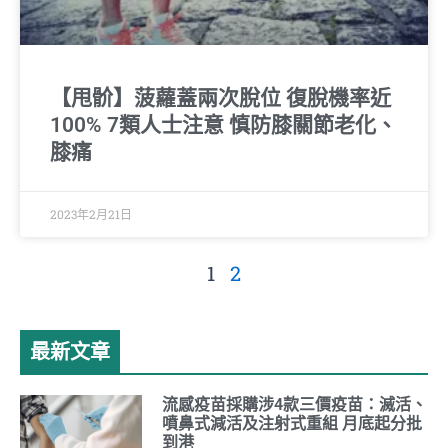
【甩骱】菠蘿蓋兩次脫位 復脫機率近
100% 7類人士注意 慎防膝關節老化、
膝痛
2023年2月21日
1
2
最新文章
流感疫苗採購涉4款三價疫苗：滅活、
噴鼻式減活及注射式重組 月底起分批
到港