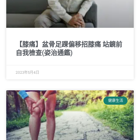
【膝痛】盆骨足踝偏移招膝痛 站鏡前
自我檢查(姿治通鑑)
2023年5月4日
健康生活