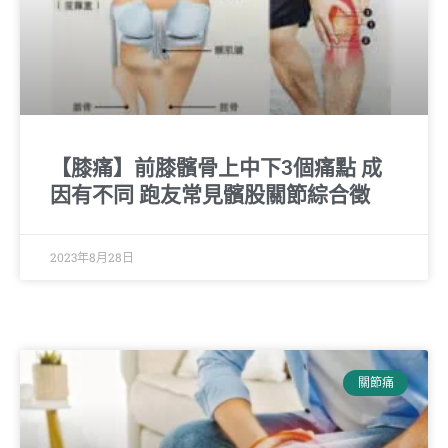
【膝痛】前膝髕骨上中下3個痛點 成
因有不同 跑友常見髕股關節綜合徵
2023年8月28日
關節痛