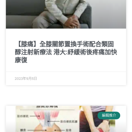
【膝痛】全膝關節置換手術配合類固
醇注射新療法 港大:紓緩術後疼痛加快
康復
2023年9月5日
編輯推介