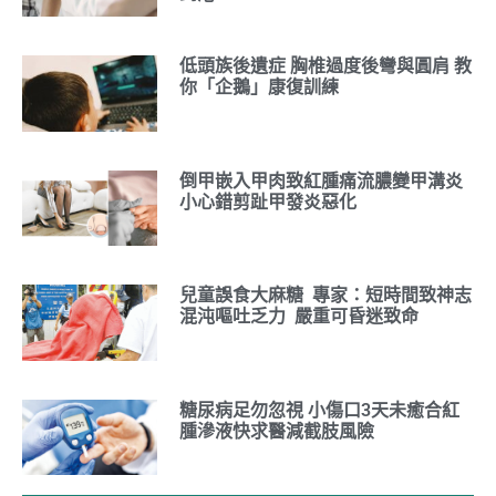
低頭族後遺症 胸椎過度後彎與圓肩 教
你「企鵝」康復訓練
倒甲嵌入甲肉致紅腫痛流膿變甲溝炎
小心錯剪趾甲發炎惡化
兒童誤食大麻糖 專家：短時間致神志
混沌嘔吐乏力 嚴重可昏迷致命
糖尿病足勿忽視 小傷口3天未癒合紅
腫滲液快求醫減截肢風險