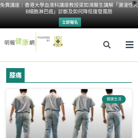
Skip
X
免費講座｜香港大學血液科講座教授梁如鴻醫生講解「瀰漫性大
B細胞淋巴癌」診斷及如何降低復發風險
to
立即報名
content
膝痛
Page
Page
健康生活