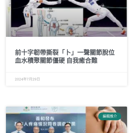
前十字韌帶撕裂「卜」一聲關節脫位
血水積聚關節僵硬 自我癒合難
2024年7月29日
編輯推介