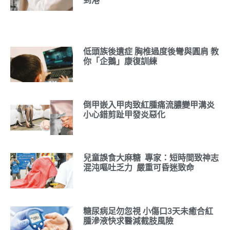
到港
低頭族後遺症 胸椎過度後彎與圓肩 教
你「企鵝」康復訓練
倒甲嵌入甲肉致紅腫痛流膿變甲溝炎
小心錯剪趾甲發炎惡化
兒童誤食大麻糖 專家：短時間致神志
混沌嘔吐乏力 嚴重可昏迷致命
糖尿病足勿忽視 小傷口3天未癒合紅
腫滲液快求醫減截肢風險