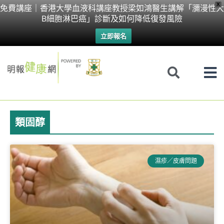
Skip
X
免費講座｜香港大學血液科講座教授梁如鴻醫生講解「瀰漫性大
B細胞淋巴癌」診斷及如何降低復發風險
to
立即報名
content
類固醇
Page
Page
Page
Page
濕疹／皮膚問題