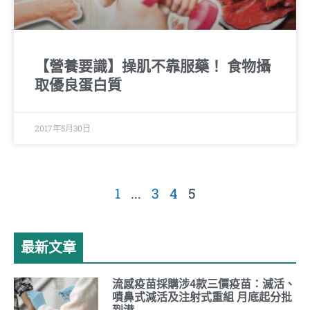
【營養要識】操肌不靠服藥！ 食物攝
取優良蛋白質
2017年5月30日
1
...
3
4
5
最新文章
流感疫苗採購涉4款三價疫苗：滅活、
噴鼻式減活及注射式重組 月底起分批